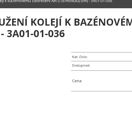
jí k bazénovému zastřešení AIR D (6 modulů) (cm) - 3A01-01-036
UŽENÍ KOLEJÍ K BAZÉNOVÉM
- 3A01-01-036
Kat. číslo:
Dostupnost:
Cena: