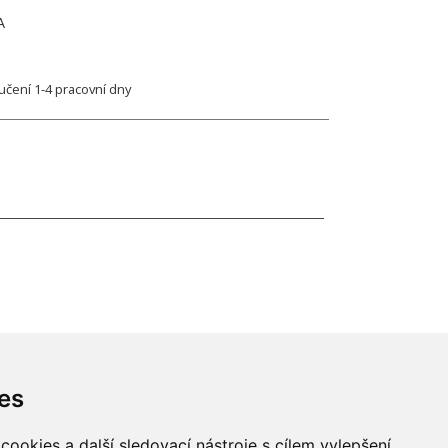
A
ení 1-4 pracovní dny
es
ookies a další sledovací nástroje s cílem vylepšení