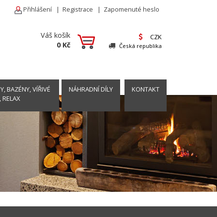
Přihlášení
|
Registrace
|
Zapomenuté heslo
Váš košík
CZK
0 Kč
Česká republika
, BAZÉNY, VÍŘIVÉ
NÁHRADNÍ DÍLY
KONTAKT
, RELAX