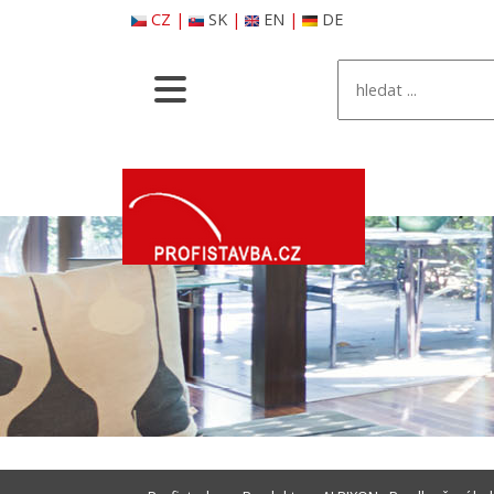
CZ
|
SK
|
EN
|
DE