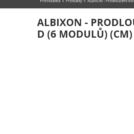
Profistavba
»
Produkty
» ALBIXON - Prodloužení kole
ALBIXON - PRODLO
D (6 MODULŮ) (CM) 