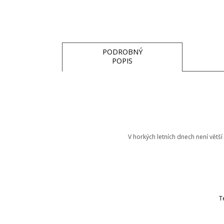
PODROBNÝ
POPIS
V horkých letních dnech není větší
T