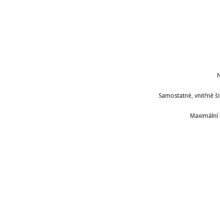
N
Samostatné, vnitřně š
Maximální 