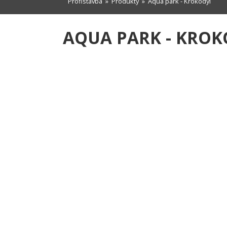
Profistavba
»
Produkty
» Aqua park - Krokodýl
AQUA PARK - KRO