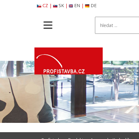
CZ
|
SK
|
EN
|
DE