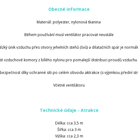
Obecné informace
Materiál: polyester, nylonová tkanina
Během používání musí ventilátor pracovat neustále
ízký únik vzduchu přes otvory jehelních stehů (švů) a dilatačních spár je normál
ité vzduchové komory z bílého nylonu pro pomalejší distribuci proudů vzduchu př
bezpečnost díky ochranné síti po celém obvodu aktrakce (s výjimkou přední str
Včetně ventilátoru
Technické údaje - Atrakce
Délka: cca 3,5 m
Šířka: cca 3 m
Výška: cca 2,3 m