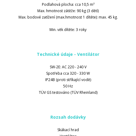
Podlahová plocha: cca 10,5 m²
Max. hmotnost zátěže: 90 kg (3 dětí)
Max. bodové zatížení (max.hmotnost 1 dítěte): max. 45 kg.
Min. věk dítěte: 3 roky
Technické údaje - Ventilátor
SW-2E: AC 220 - 240 V
Spotřeba cca 320 - 330 W
IP24B (proti stříkající vodě)
50 Hz
TÜV GS testováno (TÜV Rheinland)
Rozsah dodávky
Skákací hrad