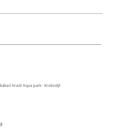
 skákací hrad/ Aqua park - Krokodýl
ý.