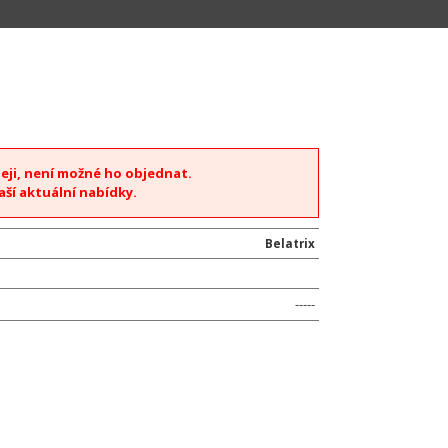
deji, není možné ho objednat.
aší aktuální nabídky.
Belatrix
-----