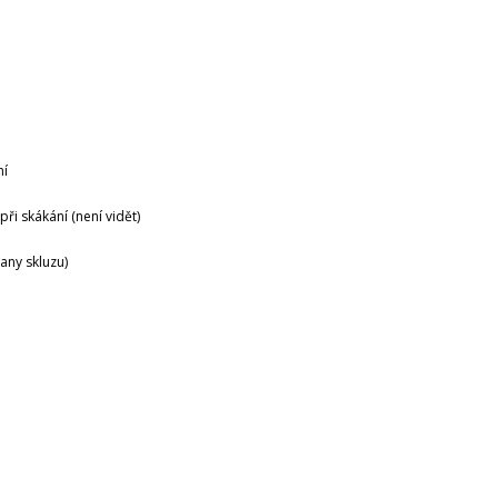
ní
i skákání (není vidět)
any skluzu)