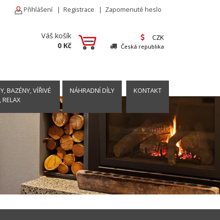
Přihlášení
|
Registrace
|
Zapomenuté heslo
Váš košík
CZK
0 Kč
Česká republika
, BAZÉNY, VÍŘIVÉ
NÁHRADNÍ DÍLY
KONTAKT
, RELAX