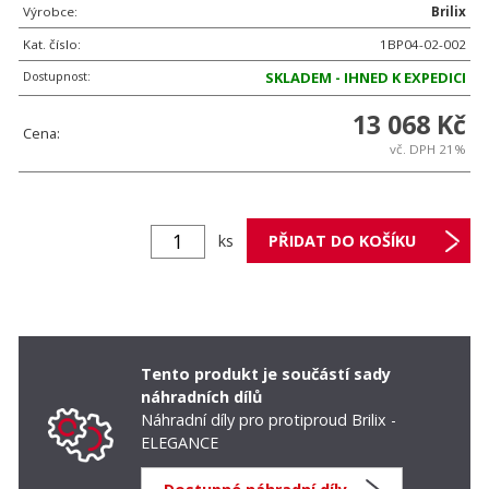
Výrobce:
Brilix
Kat. číslo:
1BP04-02-002
Dostupnost:
SKLADEM - IHNED K EXPEDICI
13 068 Kč
Cena:
vč. DPH 21%
ks
Tento produkt je součástí sady
náhradních dílů
Náhradní díly pro protiproud Brilix -
ELEGANCE