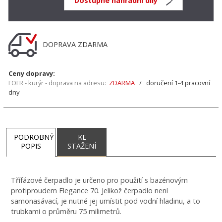
Dostupné náhradní díly
DOPRAVA ZDARMA
Ceny dopravy:
FOFR - kurýr - doprava na adresu:
ZDARMA
/ doručení 1-4 pracovní
dny
PODROBNÝ
KE
POPIS
STAŽENÍ
Třífázové čerpadlo je určeno pro použití s bazénovým
protiproudem Elegance 70. Jelikož čerpadlo není
samonasávací, je nutné jej umístit pod vodní hladinu, a to
trubkami o průměru 75 milimetrů.