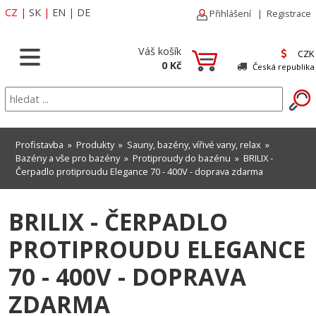
CZ
|
SK
|
EN
|
DE
Přihlášení
|
Registrace
Váš košík
CZK
0 Kč
Česká republika
Profistavba
»
Produkty
»
Sauny, bazény, vířivé vany, relax
»
Bazény a vše pro bazény
»
Protiproudy do bazénu
» BRILIX -
Čerpadlo protiproudu Elegance 70 - 400V - doprava zdarma
BRILIX - ČERPADLO
PROTIPROUDU ELEGANCE
70 - 400V - DOPRAVA
ZDARMA