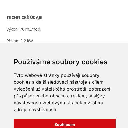
TECHNICKÉ ÚDAJE
Výkon: 70 m3/hod
Příkon: 2,2 kW
Síla napětí: 380 V
Používáme soubory cookies
Hmotnost: 23 kg
Tyto webové stránky používají soubory
cookies a další sledovací nástroje s cílem
vylepšení uživatelského prostředí, zobrazení
INFORMACE
přizpůsobeného obsahu a reklam, analýzy
návštěvnosti webových stránek a zjištění
Obchodní podmínky
zdroje návštěvnosti.
Zpracování a ochrana
osobních údajů
Všechna práva vyhrazena
Bravura s.r.o. © 2026
Jak nakupovat
Souhlasím