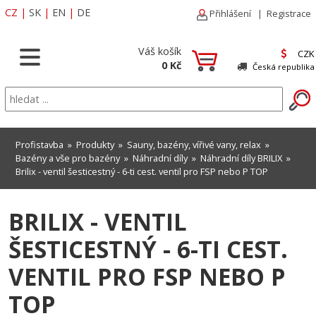
CZ
|
SK
|
EN
|
DE
Přihlášení
|
Registrace
Váš košík
CZK
0 Kč
Česká republika
Profistavba
»
Produkty
»
Sauny, bazény, vířivé vany, relax
»
Bazény a vše pro bazény
»
Náhradní díly
»
Náhradní díly BRILIX
»
Brilix - ventil šesticestný - 6-ti cest. ventil pro FSP nebo P TOP
BRILIX - VENTIL
ŠESTICESTNÝ - 6-TI CEST.
VENTIL PRO FSP NEBO P
TOP