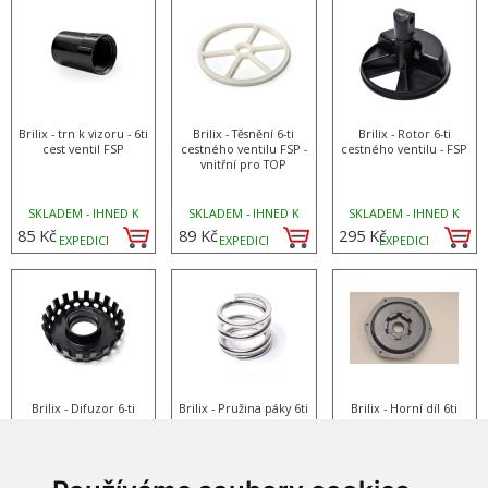
Brilix - trn k vizoru - 6ti
Brilix - Těsnění 6-ti
Brilix - Rotor 6-ti
cest ventil FSP
cestného ventilu FSP -
cestného ventilu - FSP
vnitřní pro TOP
SKLADEM - IHNED K
SKLADEM - IHNED K
SKLADEM - IHNED K
85 Kč
89 Kč
295 Kč
EXPEDICI
EXPEDICI
EXPEDICI
Brilix - Difuzor 6-ti
Brilix - Pružina páky 6ti
Brilix - Horní díl 6ti
cestného ventilu - FSP
cestného ventilu - FSP
cest.ventilu - FSP - SP a
P
SKLADEM - IHNED K
SKLADEM - IHNED K
SKLADEM - IHNED K