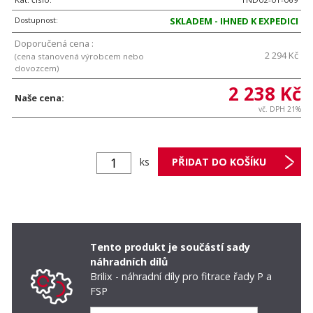
Dostupnost:
SKLADEM - IHNED K EXPEDICI
Doporučená cena :
2 294 Kč
(cena stanovená výrobcem nebo
dovozcem)
2 238 Kč
Naše cena:
vč. DPH 21%
ks
Tento produkt je součástí sady
náhradních dílů
Brilix - náhradní díly pro fitrace řady P a
FSP