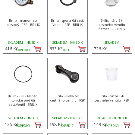
Brilix - manometr
Brilix - spona 6ti cest.
Brilix - tělo 6-ti
plastový - FSP - BRILIX
Ventilu FSP - BRILIX
cestného ventilu
filtrace SP - Brilix
SKLADEM - IHNED K
SKLADEM - IHNED K
SKLADEM
416 Kč
633 Kč
726 Kč
EXPEDICI
EXPEDICI
Brilix - FSP - těsnění
Brilix - Páka 6-ti
Brilix - Vizor 6-ti
torické pod 6ti
cestného ventilu - FSP
cestného ventilu - FSP
cest.Ventil - BRILIX
SKLADEM - IHNED K
SKLADEM - IHNED K
SKLADEM - IHNED K
135 Kč
198 Kč
149 Kč
EXPEDICI
EXPEDICI
EXPEDICI