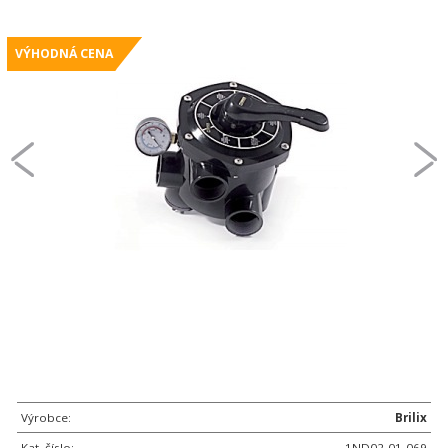
VÝHODNÁ CENA
Výrobce:
Brilix
Kat. číslo:
1ND02-01-069