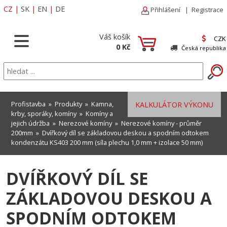
CZ
|
SK
|
EN
|
DE
Přihlášení
|
Registrace
Váš košík
CZK
0 Kč
Česká republika
Profistavba
»
Produkty
»
Kamna,
KALKULÁTOR VÝKONU
krby, sporáky, komíny
»
Komíny a
jejich údržba
»
Nerezové komíny
»
Nerezové komíny - průměr
200mm
» Dvířkový díl se základovou deskou a spodním odtokem
kondenzátu KS403 200 mm (síla plechu 1,0 mm + izolace 50 mm)
DVÍŘKOVÝ DÍL SE
ZÁKLADOVOU DESKOU A
SPODNÍM ODTOKEM