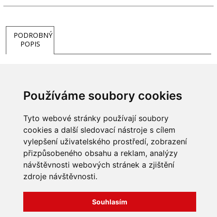
PODROBNÝ
POPIS
Používáme soubory cookies
Tyto webové stránky používají soubory
cookies a další sledovací nástroje s cílem
vylepšení uživatelského prostředí, zobrazení
přizpůsobeného obsahu a reklam, analýzy
INFORMACE
návštěvnosti webových stránek a zjištění
Obchodní podmínky
zdroje návštěvnosti.
Zpracování a ochrana
osobních údajů
Všechna práva vyhrazena
Bravura s.r.o. © 2026
Souhlasím
Jak nakupovat
O nás
profesionální webové stránky: triangl web