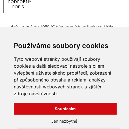
PODROBNÝ
POPIS
Izolační rohož do 1050 °C Vám pomůže odizolovat těžko
dostupná místa, kde se nedá použít deska.
Používáme soubory cookies
fyziologicky nezávadný
ekologicky nezávadný
Tyto webové stránky používají soubory
cookies a další sledovací nástroje s cílem
vylepšení uživatelského prostředí, zobrazení
přizpůsobeného obsahu a reklam, analýzy
INFORMACE
návštěvnosti webových stránek a zjištění
Obchodní podmínky
zdroje návštěvnosti.
Zpracování a ochrana
osobních údajů
Všechna práva vyhrazena
Bravura s.r.o. © 2026
Souhlasím
Jak nakupovat
O nás
profesionální webové stránky: triangl web
Jen nezbytné
Kontakt
grafika: dwgd
Reklamace, odstoupení od