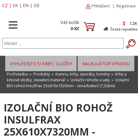
CZ
|
SK
|
EN
|
DE
Přihlášení
|
Registrace
Váš košík
CZK
0 Kč
Česká republika
VYHLEDEJTE SI KRBY, VLOŽKY
KALKULÁTOR VÝKONU
Profistavba
»
Produkty
»
Kamna, krby, sporáky, komíny
»
Krby a
krbové vložky, stavební materiál
»
Izolační rohože a vaty
» Izolační
BIO rohož Insulfrax 25x610x7320mm - cena/balení (7,32bm)
IZOLAČNÍ BIO ROHOŽ
INSULFRAX
25X610X7320MM -