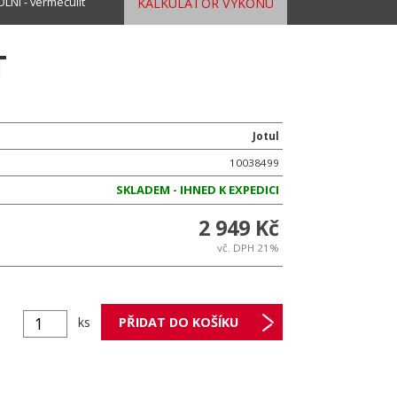
OLNÍ - vermeculit
KALKULÁTOR VÝKONU
T
Jotul
10038499
SKLADEM - IHNED K EXPEDICI
2 949 Kč
vč. DPH 21%
ks