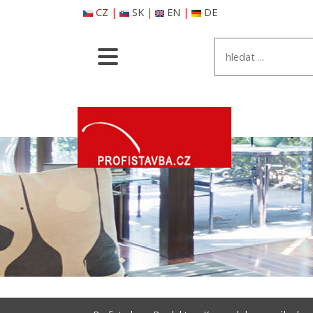
CZ
|
SK
|
EN
|
DE