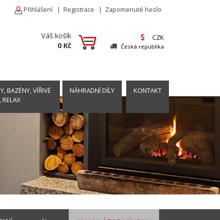
Přihlášení
|
Registrace
|
Zapomenuté heslo
Váš košík
CZK
0 Kč
Česká republika
, BAZÉNY, VÍŘIVÉ
NÁHRADNÍ DÍLY
KONTAKT
, RELAX