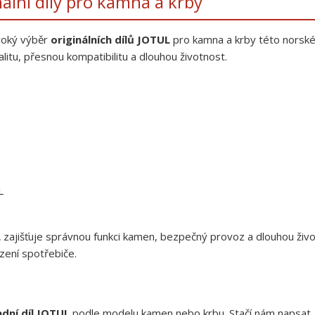
nální díly pro kamna a krby
roký výběr
originálních dílů JOTUL
pro kamna a krby této norské
litu, přesnou kompatibilitu a dlouhou životnost.
L
L
zajišťuje správnou funkci kamen, bezpečný provoz a dlouhou živo
zení spotřebiče.
dní díl JOTUL
podle modelu kamen nebo krbu. Stačí nám napsat.