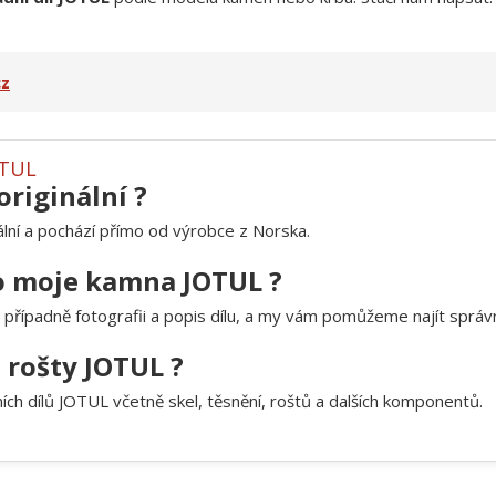
cz
OTUL
originální ?
ální a pochází přímo od výrobce z Norska.
ro moje kamna JOTUL ?
případně fotografii a popis dílu, a my vám pomůžeme najít správný
a rošty JOTUL ?
h dílů JOTUL včetně skel, těsnění, roštů a dalších komponentů.