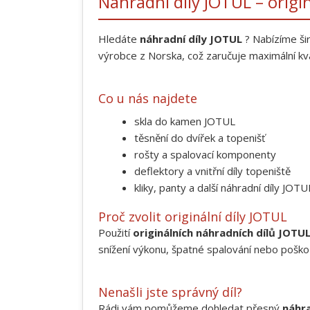
Náhradní díly JOTUL – origi
Hledáte
náhradní díly JOTUL
? Nabízíme ši
výrobce z Norska, což zaručuje maximální kva
Co u nás najdete
skla do kamen JOTUL
těsnění do dvířek a topenišť
rošty a spalovací komponenty
deflektory a vnitřní díly topeniště
kliky, panty a další náhradní díly JOTU
Proč zvolit originální díly JOTUL
Použití
originálních náhradních dílů JOTU
snížení výkonu, špatné spalování nebo poško
Nenašli jste správný díl?
Rádi vám pomůžeme dohledat přesný
náhra