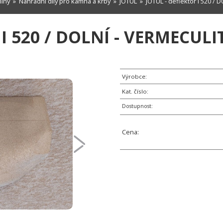
míny
»
Náhradní díly pro kamna a krby
»
JOTUL
» JOTUL - deflektor I 520 / D
I 520 / DOLNÍ - VERMECULI
Výrobce:
Kat. číslo:
Dostupnost:
Cena: