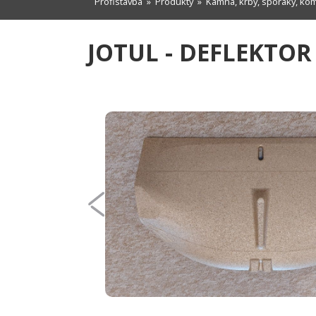
Profistavba
»
Produkty
»
Kamna, krby, sporáky, ko
JOTUL - DEFLEKTOR 