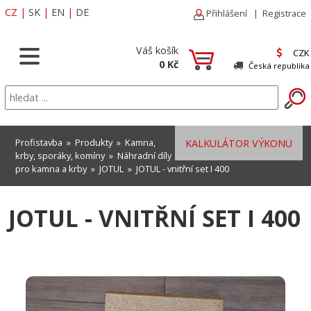
CZ
|
SK
|
EN
|
DE
Přihlášení
|
Registrace
Váš košík
CZK
0 Kč
Česká republika
Profistavba
»
Produkty
»
Kamna,
KALKULÁTOR VÝKONU
krby, sporáky, komíny
»
Náhradní díly
pro kamna a krby
»
JOTUL
» JOTUL - vnitřní set I 400
JOTUL - VNITŘNÍ SET I 400