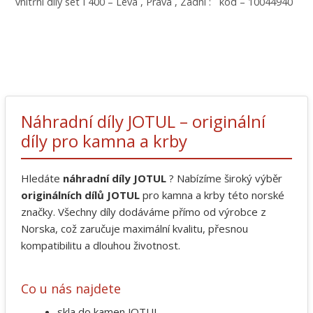
vnitřní díly set I 400 – Levá , Pravá , Zadní : kód – 10044940
Náhradní díly JOTUL – originální
díly pro kamna a krby
Hledáte
náhradní díly JOTUL
? Nabízíme široký výběr
originálních dílů JOTUL
pro kamna a krby této norské
značky. Všechny díly dodáváme přímo od výrobce z
Norska, což zaručuje maximální kvalitu, přesnou
kompatibilitu a dlouhou životnost.
Co u nás najdete
skla do kamen JOTUL