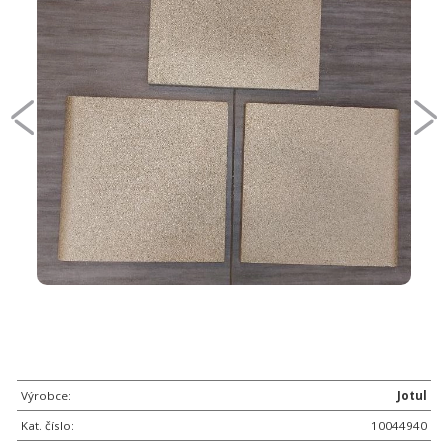
Výrobce:
Jotul
Kat. číslo:
10044940