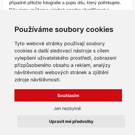
případně přiložte fotografie a popis dílu, který potřebujete.
Díky tomu můžeme výrobek snadno identifikovat a
dohledat správné náhradní díly.
Používáme soubory cookies
Tyto webové stránky používají soubory
cookies a další sledovací nástroje s cílem
vylepšení uživatelského prostředí, zobrazení
INFORMACE
přizpůsobeného obsahu a reklam, analýzy
Obchodní podmínky
návštěvnosti webových stránek a zjištění
Zpracování a ochrana
zdroje návštěvnosti.
osobních údajů
Všechna práva vyhrazena
Bravura s.r.o. © 2026
Jak nakupovat
Souhlasím
O nás
profesionální webové stránky: triangl web
Kontakt
grafika: dwgd
Jen nezbytné
Reklamace, odstoupení od
smlouvy
Upravit mé předvolby