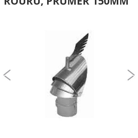
ROURU, PRŮMĚR 150MM