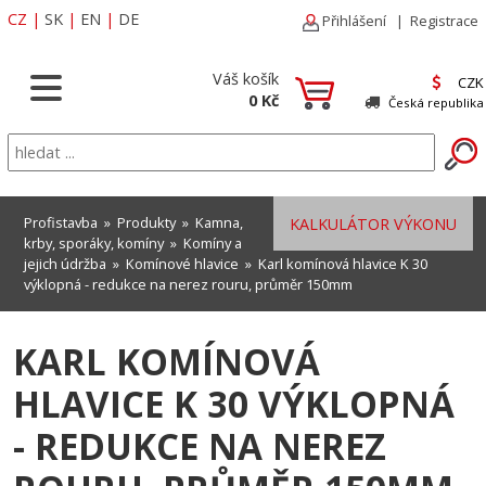
CZ
|
SK
|
EN
|
DE
Přihlášení
|
Registrace
Váš košík
CZK
0 Kč
Česká republika
Profistavba
»
Produkty
»
Kamna,
KALKULÁTOR VÝKONU
krby, sporáky, komíny
»
Komíny a
jejich údržba
»
Komínové hlavice
» Karl komínová hlavice K 30
výklopná - redukce na nerez rouru, průměr 150mm
KARL KOMÍNOVÁ
HLAVICE K 30 VÝKLOPNÁ
- REDUKCE NA NEREZ