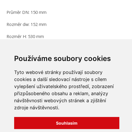
Průměr DN: 150 mm
Rozměr dw: 152 mm
Rozměr H: 530 mm
Rozměr h1: 60 mm
Používáme soubory cookies
Rozměr h2: 205 mm
Tyto webové stránky používají soubory
cookies a další sledovací nástroje s cílem
vylepšení uživatelského prostředí, zobrazení
INFORMACE
přizpůsobeného obsahu a reklam, analýzy
návštěvnosti webových stránek a zjištění
Obchodní podmínky
zdroje návštěvnosti.
Zpracování a ochrana
osobních údajů
Všechna práva vyhrazena
Bravura s.r.o. © 2026
Jak nakupovat
Souhlasím
O nás
profesionální webové stránky: triangl web