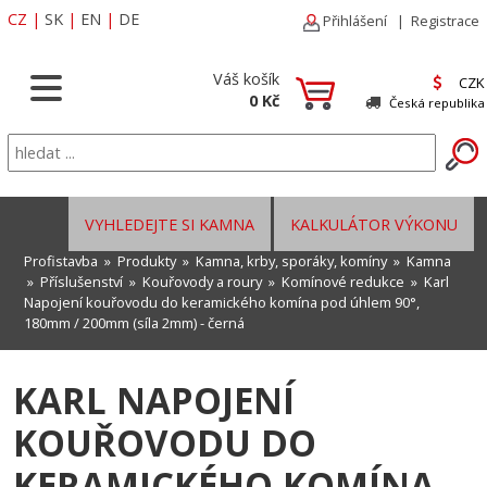
CZ
|
SK
|
EN
|
DE
Přihlášení
|
Registrace
Váš košík
CZK
0 Kč
Česká republika
VYHLEDEJTE SI KAMNA
KALKULÁTOR VÝKONU
Profistavba
»
Produkty
»
Kamna, krby, sporáky, komíny
»
Kamna
»
Příslušenství
»
Kouřovody a roury
»
Komínové redukce
» Karl
Napojení kouřovodu do keramického komína pod úhlem 90°,
180mm / 200mm (síla 2mm) - černá
KARL NAPOJENÍ
KOUŘOVODU DO
KERAMICKÉHO KOMÍNA