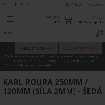
CZ
|
SK
|
EN
|
DE
Přihlášení
|
Registrace
Váš košík
CZK
0 Kč
Česká republika
VYHLEDEJTE SI KAMNA
KALKULÁTOR VÝKONU
Profistavba
»
Produkty
»
Kamna, krby, sporáky, komíny
»
Kamna
»
Příslušenství
»
Kouřovody a roury
»
Roury 120mm
» Karl Roura
250mm / 120mm (síla 2mm) - šedá
KARL ROURA 250MM /
120MM (SÍLA 2MM) - ŠEDÁ