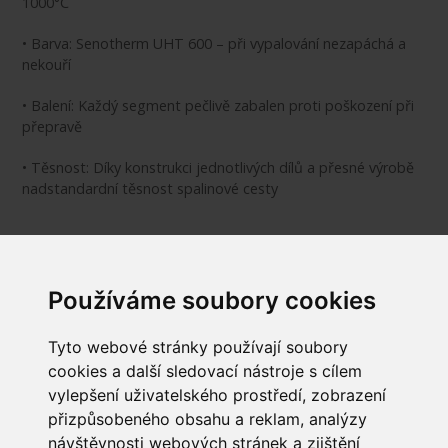
1000°C
• Barva: Senotherm UHT 600 – při vypalování nezapáchá a
nekouří
• Balení: Každý segment pečlivě zabalen proti poškození při
přepravě
• Těsnost: Díky konstrukci jednotlivých dílů a přesné výrobě
nadstandardní těsnost spalinové cesty
Průměr hrdla DN: 120 mm
Používáme soubory cookies
Vnitřní průměr Dw: 121 mm
Tyto webové stránky používají soubory
cookies a další sledovací nástroje s cílem
vylepšení uživatelského prostředí, zobrazení
přizpůsobeného obsahu a reklam, analýzy
INFORMACE
návštěvnosti webových stránek a zjištění