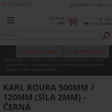
CZ
|
SK
|
EN
|
DE
Přihlášení
|
Registrace
Váš košík
CZK
0 Kč
Česká republika
VYHLEDEJTE SI KAMNA
KALKULÁTOR VÝKONU
Profistavba
»
Produkty
»
Kamna, krby, sporáky, komíny
»
Kamna
»
Příslušenství
»
Kouřovody a roury
»
Roury 120mm
» Karl Roura
500mm / 120mm (síla 2mm) - černá
KARL ROURA 500MM /
120MM (SÍLA 2MM) -
ČERNÁ