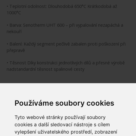
• Teplotní odolnost: Dlouhodobá 650°C Krátkodobá až
1000°C
• Barva: Senotherm UHT 600 – při vypalování nezapáchá a
nekouří
• Balení: Každý segment pečlivě zabalen proti poškození při
přepravě
• Těsnost Díky konstrukci jednotlivých dílů a přesné výrobě
nadstandardní těsnost spalinové cesty
Průměr hrdla DN: 120 mm
Používáme soubory cookies
Vnitřní průměr Dw: 121 mm
Tyto webové stránky používají soubory
cookies a další sledovací nástroje s cílem
vylepšení uživatelského prostředí, zobrazení