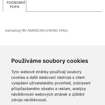
PODROBNÝ
POPIS
Kartušový filtr AMERICAN (VIKING SPAS)
Kartušový filtr k vířivé vaně Viking od Viking Spas.
Používáme soubory cookies
Obsah balení: 1 ks
Tyto webové stránky používají soubory
cookies a další sledovací nástroje s cílem
vylepšení uživatelského prostředí, zobrazení
přizpůsobeného obsahu a reklam, analýzy
INFORMACE
návštěvnosti webových stránek a zjištění
Obchodní podmínky
zdroje návštěvnosti.
Zpracování a ochrana