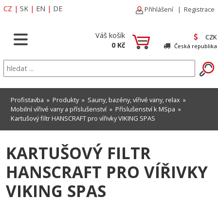
CZ
|
SK
|
EN
|
DE
Přihlášení
|
Registrace
Váš košík
CZK
0 Kč
Česká republika
Profistavba
»
Produkty
»
Sauny, bazény, vířivé vany, relax
»
Mobilní vířivé vany a příslušenství
»
Příslušenství k MSpa
»
Kartušový filtr HANSCRAFT pro vířivky VIKING SPAS
KARTUŠOVÝ FILTR
HANSCRAFT PRO VÍŘIVKY
VIKING SPAS