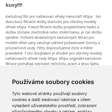
kusy!!!!
Kartušový filtr pro nafukovací vířivky Hanscraft MSpa Set
dvou kusů filtrační vložky (kartuše) pro všechny modely
vířivek MSpa. Pokud filtrační vložku propláchnete hadicí a
vložka zůstane znečistěná nebo změní barvu, je čas vložku
vyměnit. Pořízení dodatečných kartušových filtrací pro
mobilní vířivé vany zaručuje udržení požadované čistoty a
průzračnosti vody. Filtry doporučujeme čistit a měnit
pravidelně. Toto dvojbalení je vhodné pro všechny modely
nafukovacích vířivek řady MSpa. MSpa originální kartušové
filtrace pomáhají odstranit nečistoty, prach a jinou špínu.
Filtry se nasazují jednoduchým pootočením přímo na filtrační
přírubu ve vnitřku vířivky. Parametry - Délka filtru 7 cm,
průměr 10,5 cm - Kartuše mají patentovaný MSpa závit na
Používáme soubory cookies
bajonet - 120 záhybů v jedné kartuši - Počet ks v balení: 2
Tyto webové stránky používají soubory
cookies a další sledovací nástroje s cílem
vylepšení uživatelského prostředí, zobrazení
přizpůsobeného obsahu a reklam, analýzy