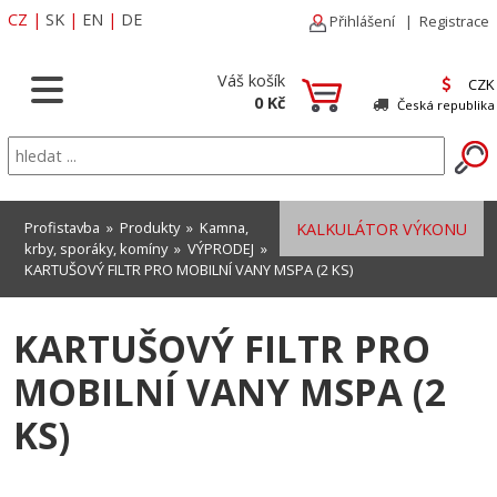
CZ
|
SK
|
EN
|
DE
Přihlášení
|
Registrace
Váš košík
CZK
0 Kč
Česká republika
Profistavba
»
Produkty
»
Kamna,
KALKULÁTOR VÝKONU
krby, sporáky, komíny
»
VÝPRODEJ
»
KARTUŠOVÝ FILTR PRO MOBILNÍ VANY MSPA (2 KS)
KARTUŠOVÝ FILTR PRO
MOBILNÍ VANY MSPA (2
KS)