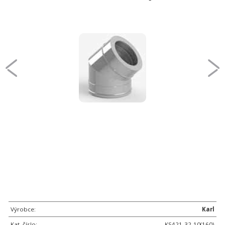
Výrobce:
Karl
Kat. číslo:
KS421-32-10(160)