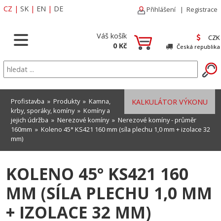
CZ
|
SK
|
EN
|
DE
Přihlášení
|
Registrace
Váš košík
CZK
0 Kč
Česká republika
Profistavba
»
Produkty
»
Kamna,
KALKULÁTOR VÝKONU
krby, sporáky, komíny
»
Komíny a
jejich údržba
»
Nerezové komíny
»
Nerezové komíny - průměr
160mm
» Koleno 45° KS421 160 mm (síla plechu 1,0 mm + izolace 32
mm)
KOLENO 45° KS421 160
MM (SÍLA PLECHU 1,0 MM
+ IZOLACE 32 MM)