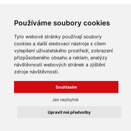
Používáme soubory cookies
Tyto webové stránky používají soubory
cookies a další sledovací nástroje s cílem
vylepšení uživatelského prostředí, zobrazení
přizpůsobeného obsahu a reklam, analýzy
INFORMACE
návštěvnosti webových stránek a zjištění
Obchodní podmínky
zdroje návštěvnosti.
Zpracování a ochrana
osobních údajů
Všechna práva vyhrazena
Souhlasím
Bravura s.r.o. © 2026
Jak nakupovat
O nás
profesionální webové stránky: triangl web
Jen nezbytné
Kontakt
grafika: dwgd
Reklamace, odstoupení od
Upravit mé předvolby
smlouvy