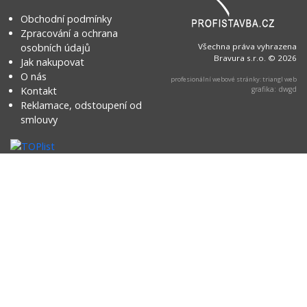
Obchodní podmínky
Zpracování a ochrana
osobních údajů
Všechna práva vyhrazena
Bravura s.r.o. © 2026
Jak nakupovat
O nás
profesionální webové stránky: triangl web
Kontakt
grafika: dwgd
Reklamace, odstoupení od
smlouvy