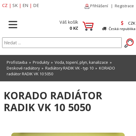
CZ
|
SK
|
EN
|
DE
Přihlášení
|
Registrace
Váš košík
CZK
0 Kč
Česká republika
Profistavba
»
Produkty
»
Voda, topení, plyn, kanalizace
»
Deskové radiátory
»
Radiátory RADIK VK - typ 10
» KORADO
radiátor RADIK VK 10 5050
KORADO RADIÁTOR
RADIK VK 10 5050