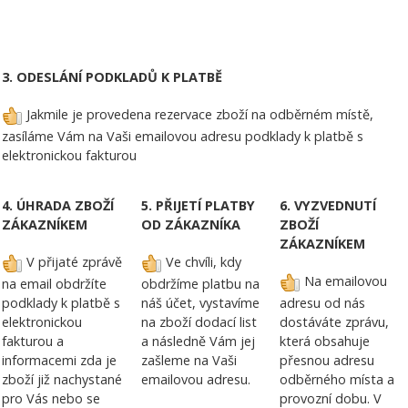
3. ODESLÁNÍ PODKLADŮ K PLATBĚ
Jakmile je provedena rezervace zboží na odběrném místě,
zasíláme Vám na Vaši emailovou adresu podklady k platbě s
elektronickou fakturou
4. ÚHRADA ZBOŽÍ
5. PŘIJETÍ PLATBY
6. VYZVEDNUTÍ
ZÁKAZNÍKEM
OD ZÁKAZNÍKA
ZBOŽÍ
ZÁKAZNÍKEM
V přijaté zprávě
Ve chvíli, kdy
Na emailovou
na email obdržíte
obdržíme platbu na
podklady k platbě s
náš účet, vystavíme
adresu od nás
elektronickou
na zboží dodací list
dostáváte zprávu,
fakturou a
a následně Vám jej
která obsahuje
informacemi zda je
zašleme na Vaši
přesnou adresu
zboží již nachystané
emailovou adresu.
odběrného místa a
pro Vás nebo se
provozní dobu. V