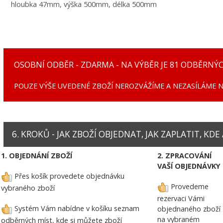
hloubka 47mm, výška 500mm, délka 500mm
OSOBNÍ ODBĚR - ZDARMA - NA VÝBĚR JE 81 ODBĚRNÝC
POUZE VÝŠE UVEDENÉ ZBOŽÍ NEROZVÁŽÍME A NEZASÍLÁME NA ADRES
6. KROKŮ - JAK ZBOŽÍ OBJEDNAT, JAK ZAPLATIT, KDE
1. OBJEDNÁNÍ ZBOŽÍ
2. ZPRACOVÁNÍ
VAŠÍ OBJEDNÁVKY
Přes košík provedete objednávku
Provedeme
vybraného zboží
rezervaci Vámi
Systém Vám nabídne v košíku seznam
objednaného zboží
na vybraném
odběrných míst, kde si můžete zboží