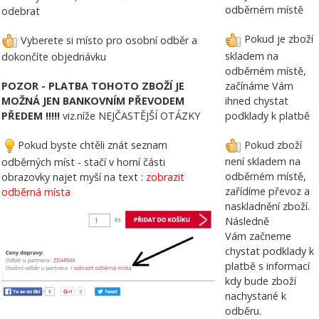
odběrném místě
odebrat
Pokud je zboží
Vyberete si místo pro osobní odběr a
skladem na
dokončíte objednávku
odběrném místě,
začínáme Vám
POZOR - PLATBA TOHOTO ZBOŽÍ JE
ihned chystat
MOŽNÁ JEN BANKOVNÍM PŘEVODEM
podklady k platbě
PŘEDEM !!!!!
viz.níže NEJČASTĚJŠÍ OTÁZKY
Pokud zboží
Pokud byste chtěli znát seznam
není skladem na
odběrných míst - stačí v horní části
odběrném místě,
obrazovky najet myší na text :
zobrazit
zařídíme převoz a
odběrná místa
naskladnění zboží.
Následně
Vám začneme
chystat podklady k
platbě s informací
kdy bude zboží
nachystané k
odběru.