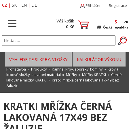
CZ
|
SK
|
EN
|
DE
Přihlášení
|
Registrace
Váš košík
CZK
0 Kč
Česká republika
VYHLEDEJTE SI KRBY, VLOŽKY
KALKULÁTOR VÝKONU
Profistavba
»
Produkty
»
Kamna, krby, sporáky, komíny
»
Krby a
krbové vložky, stavební materiál
»
Mřížky
»
Mřížky KRATKI
»
Černé
lakované mřížky KRATKI
» Kratki mřížka černá lakovaná 17x49 bez
žaluzie
KRATKI MŘÍŽKA ČERNÁ
LAKOVANÁ 17X49 BEZ
ŽALUZIE