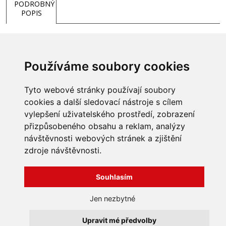
PODROBNÝ
POPIS
Používáme soubory cookies
Tyto webové stránky používají soubory
cookies a další sledovací nástroje s cílem
vylepšení uživatelského prostředí, zobrazení
přizpůsobeného obsahu a reklam, analýzy
INFORMACE
návštěvnosti webových stránek a zjištění
Obchodní podmínky
zdroje návštěvnosti.
Zpracování a ochrana
osobních údajů
Všechna práva vyhrazena
Bravura s.r.o. © 2026
Souhlasím
Jak nakupovat
O nás
profesionální webové stránky: triangl web
Jen nezbytné
Kontakt
grafika: dwgd
Reklamace, odstoupení od
Upravit mé předvolby
smlouvy