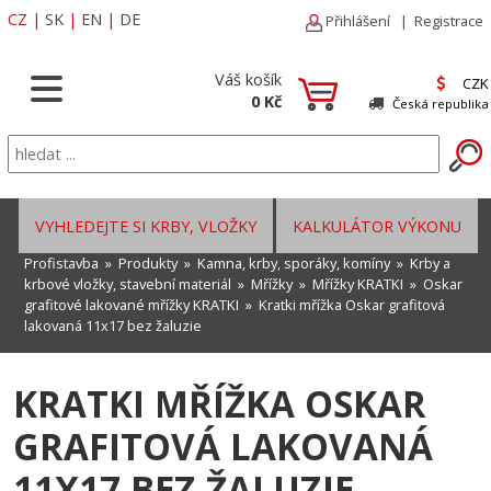
CZ
|
SK
|
EN
|
DE
Přihlášení
|
Registrace
Váš košík
CZK
0 Kč
Česká republika
VYHLEDEJTE SI KRBY, VLOŽKY
KALKULÁTOR VÝKONU
Profistavba
»
Produkty
»
Kamna, krby, sporáky, komíny
»
Krby a
krbové vložky, stavební materiál
»
Mřížky
»
Mřížky KRATKI
»
Oskar
grafitové lakované mřížky KRATKI
» Kratki mřížka Oskar grafitová
lakovaná 11x17 bez žaluzie
KRATKI MŘÍŽKA OSKAR
GRAFITOVÁ LAKOVANÁ
11X17 BEZ ŽALUZIE