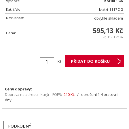
Výrobce:
Kratki - GS
Kat. číslo:
kratki_1117OG
Dostupnost:
obvykle skladem
595,13 Kč
Cena:
vč. DPH 21%
ks
Ceny dopravy:
Doprava na adresu - kurýr - FOFR:
210 Kč
/ doručení 1-4 pracovní
dny
PODROBNÝ