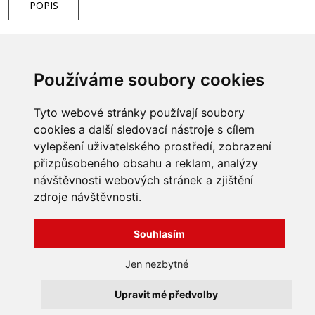
POPIS
Používáme soubory cookies
Tyto webové stránky používají soubory
cookies a další sledovací nástroje s cílem
vylepšení uživatelského prostředí, zobrazení
přizpůsobeného obsahu a reklam, analýzy
INFORMACE
návštěvnosti webových stránek a zjištění
Obchodní podmínky
zdroje návštěvnosti.
Zpracování a ochrana
osobních údajů
Všechna práva vyhrazena
Bravura s.r.o. © 2026
Souhlasím
Jak nakupovat
O nás
profesionální webové stránky: triangl web
Jen nezbytné
Kontakt
grafika: dwgd
Reklamace, odstoupení od
Upravit mé předvolby
smlouvy