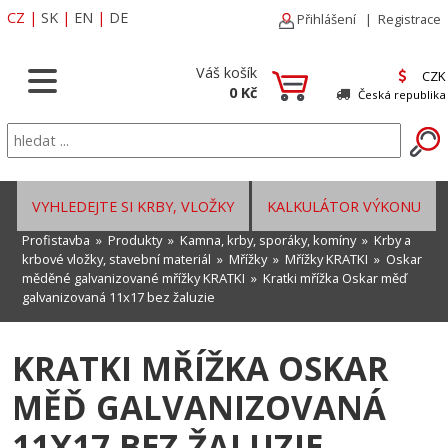
CZ
|
SK
|
EN
|
DE
Přihlášení
|
Registrace
Váš košík
CZK
0 Kč
Česká republika
VYHLEDEJTE SI KRBY, VLOŽKY
KALKULÁTOR VÝKONU
Profistavba
»
Produkty
»
Kamna, krby, sporáky, komíny
»
Krby a
krbové vložky, stavební materiál
»
Mřížky
»
Mřížky KRATKI
»
Oskar
měděné galvanizované mřížky KRATKI
» Kratki mřížka Oskar měď
galvanizovaná 11x17 bez žaluzie
KRATKI MŘÍŽKA OSKAR
MĚĎ GALVANIZOVANÁ
11X17 BEZ ŽALUZIE