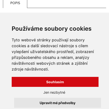
POPIS
Používáme soubory cookies
Tyto webové stránky používají soubory
cookies a další sledovací nástroje s cílem
vylepšení uživatelského prostředí, zobrazení
přizpůsobeného obsahu a reklam, analýzy
INFORMACE
návštěvnosti webových stránek a zjištění
Obchodní podmínky
zdroje návštěvnosti.
Zpracování a ochrana
osobních údajů
Všechna práva vyhrazena
Bravura s.r.o. © 2026
Souhlasím
Jak nakupovat
O nás
profesionální webové stránky: triangl web
Jen nezbytné
Kontakt
grafika: dwgd
Reklamace, odstoupení od
Upravit mé předvolby
smlouvy