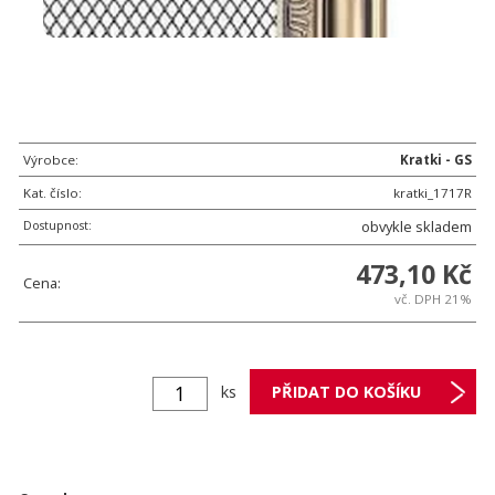
Výrobce:
Kratki - GS
Kat. číslo:
kratki_1717R
Dostupnost:
obvykle skladem
473,10 Kč
Cena:
vč. DPH 21%
ks