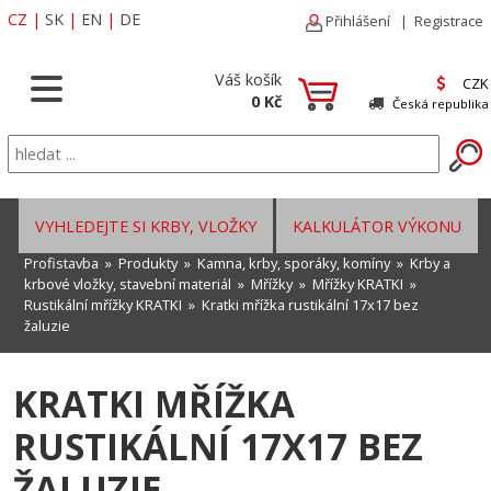
CZ
|
SK
|
EN
|
DE
Přihlášení
|
Registrace
Váš košík
CZK
0 Kč
Česká republika
VYHLEDEJTE SI KRBY, VLOŽKY
KALKULÁTOR VÝKONU
Profistavba
»
Produkty
»
Kamna, krby, sporáky, komíny
»
Krby a
krbové vložky, stavební materiál
»
Mřížky
»
Mřížky KRATKI
»
Rustikální mřížky KRATKI
» Kratki mřížka rustikální 17x17 bez
žaluzie
KRATKI MŘÍŽKA
RUSTIKÁLNÍ 17X17 BEZ
ŽALUZIE