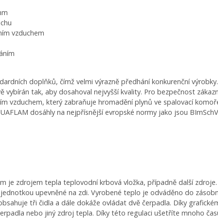
0mm
uchu
rním vzduchem
váním
ních doplňků, čímž velmi výrazně předhání konkurenční výrobky. I
ivě vybírán tak, aby dosahoval nejvyšší kvality. Pro bezpečnost záka
ním vzduchem, který zabraňuje hromadění plynů ve spalovací komoře.
QUAFLAM dosáhly na nejpřísnější evropské normy jako jsou BImSchV
m je zdrojem tepla teplovodní krbová vložka, případně další zdroje.
cí jednotkou upevněné na zdi. Vyrobené teplo je odváděno do zásobn
sahuje tři čidla a dále dokáže ovládat dvě čerpadla. Díky grafickém
čerpadla nebo jiný zdroj tepla. Díky této regulaci ušetříte mnoho č