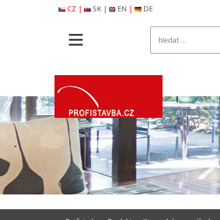
CZ
|
SK
|
EN
|
DE