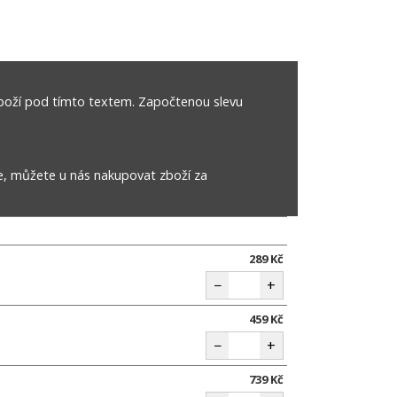
boží pod tímto textem. Započtenou slevu
e, můžete u nás nakupovat zboží za
289 Kč
−
+
459 Kč
−
+
739 Kč