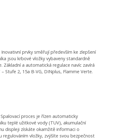
novativní prvky směřují především ke zlepšení
zníka jsou krbové vložky vybaveny standardně
 Základní a automatická regulace navíc zavírá
 – Stufe 2, 15a B-VG, DINplus, Flamme Verte.
 Spalovací proces je řízen automaticky
íku teplé užitkové vody (TUV), akumulační
u displeji získáte okamžitě informaci o
asu regulováním vložky, zvýšíte svou bezpečnost