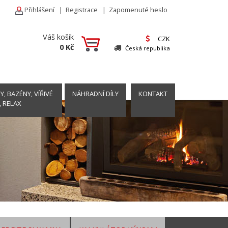
Přihlášení
|
Registrace
|
Zapomenuté heslo
Váš košík
CZK
0 Kč
Česká republika
, BAZÉNY, VÍŘIVÉ
NÁHRADNÍ DÍLY
KONTAKT
, RELAX