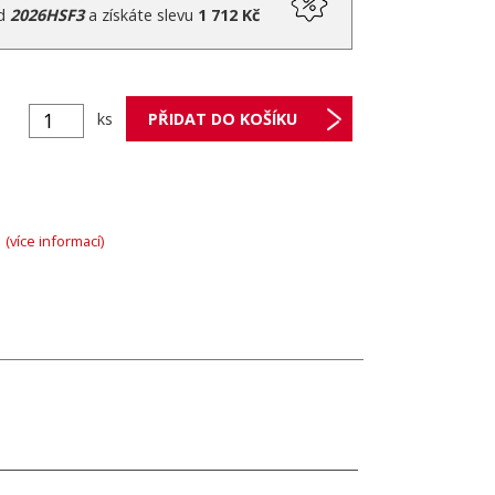
ód
2026HSF3
a získáte slevu
1 712 Kč
ks
A
(více informací)