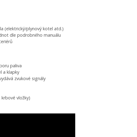
a (elektrický/plynový kotel atd.)
odnot dle podrobného manuálu
teriérů
poru paliva
l a klapky
 vydává zvukové signály
 krbové vložky)