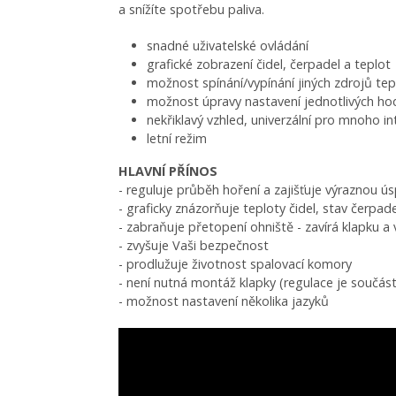
a snížíte spotřebu paliva.
snadné uživatelské ovládání
grafické zobrazení čidel, čerpadel a teplot
možnost spínání/vypínání jiných zdrojů tepl
možnost úpravy nastavení jednotlivých h
nekřiklavý vzhled, univerzální pro mnoho in
letní režim
HLAVNÍ PŘÍNOS
- reguluje průběh hoření a zajišťuje výraznou ús
- graficky znázorňuje teploty čidel, stav čerpade
- zabraňuje přetopení ohniště - zavírá klapku a
- zvyšuje Vaši bezpečnost
- prodlužuje životnost spalovací komory
- není nutná montáž klapky (regulace je součást
- možnost nastavení několika jazyků