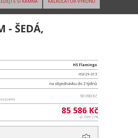
EDEJTE SI KAMNA
KALKULÁTOR VÝKONU
 - ŠEDÁ,
HS Flamingo
HSF29-013
na objednávku do 2 týdnů
90 090 Kč
ovozcem)
85 586 Kč
vč. DPH 21%