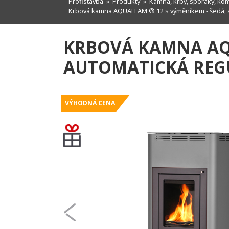
Profistavba
»
Produkty
»
Kamna, krby, sporáky, ko
Krbová kamna AQUAFLAM ® 12 s výměníkem - šedá, a
KRBOVÁ KAMNA AQU
AUTOMATICKÁ REG
VÝHODNÁ CENA