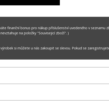
áte finanční bonus pro nákup příslušenství uvedeného v seznamu z
 nevztahuje na položky "Souvisejicí zboží". )
robek si můžete u nás zakoupit se slevou. Pokud se zaregistrujet