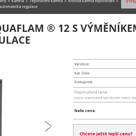
míny
»
Kamna
»
Teplovodní kamna
»
Krbová kamna teplovodní
»
VYHL
utomatická regulace
AFLAM ® 12 S VÝMĚNÍKEM
ULACE
Výrobce:
Kat. číslo:
Dostupnost:
Doporučená cena :
(cena stanovená výrobcem nebo d
Naše cena:
Chcete ještě lepší cenu?