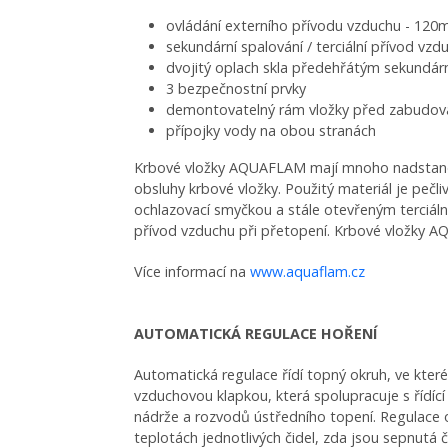
ovládání externího přívodu vzduchu - 12
sekundární spalování / terciální přívod vzd
dvojitý oplach skla předehřátým sekundá
3 bezpečnostní prvky
demontovatelný rám vložky před zabudo
přípojky vody na obou stranách
Krbové vložky AQUAFLAM mají mnoho nadstandard
obsluhy krbové vložky. Použitý materiál je pečl
ochlazovací smyčkou a stále otevřeným terciál
přívod vzduchu při přetopení. Krbové vložky A
Více informací na
www.aquaflam.cz
AUTOMATICKÁ REGULACE HOŘENÍ
Automatická regulace řídí topný okruh, ve které
vzduchovou klapkou, která spolupracuje s řídí
nádrže a rozvodů ústředního topení. Regulace ob
teplotách jednotlivých čidel, zda jsou sepnutá 