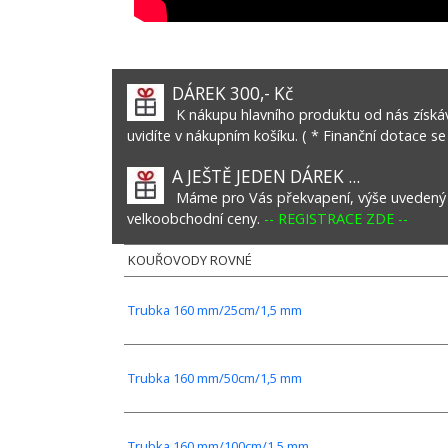
DÁREK 300,- Kč
K nákupu hlavního produktu od nás získáv
uvidíte v nákupním košíku. ( * Finanční dotace se
A JEŠTĚ JEDEN DÁREK ...
Máme pro Vás překvapení, výše uvedený vý
velkoobchodní ceny.
-- REGISTRACE ZDE --
KOUŘOVODY ROVNÉ
Trubka 160 mm/25cm/1,5 mm
Trubka 160 mm/50cm/1,5 mm
Trubka 160 mm/100cm/1,5 mm