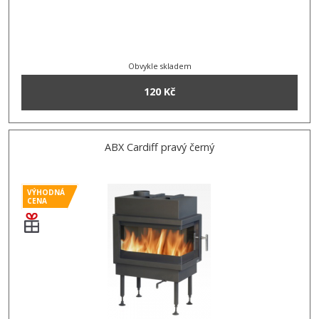
Obvykle skladem
120 Kč
ABX Cardiff pravý černý
VÝHODNÁ
CENA