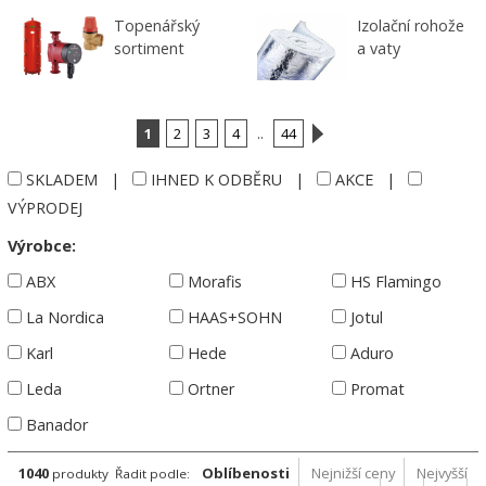
Topenářský
Izolační rohože
sortiment
a vaty
1
2
3
4
..
44
SKLADEM
|
IHNED K ODBĚRU
|
AKCE
|
VÝPRODEJ
Výrobce:
ABX
Morafis
HS Flamingo
La Nordica
HAAS+SOHN
Jotul
Karl
Hede
Aduro
Leda
Ortner
Promat
Banador
1040
Oblíbenosti
Nejnižší ceny
Nejvyšší
produkty
Řadit podle: