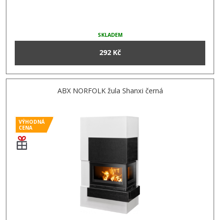
SKLADEM
292 Kč
ABX NORFOLK žula Shanxi černá
VÝHODNÁ
CENA