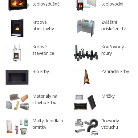
teplovzdušné
teplovodní
Krbové
Zvláštní
obestavby
příslušenství
Krbové
Kouřovody -
stavebnice
roury
Bio krby
Zahradní krby
Materiály na
Mřížky
stavbu krbu
Malty, lepidla a
Rozvody
omítky
vzduchu