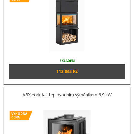
SKLADEM
113 865 Kč
ABX York K s teplovodním výměníkem 6,9 kW
VÝHODNÁ
CENA