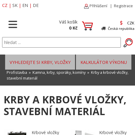
CZ
|
SK
|
EN
|
DE
Přihlášení
|
Registrace
Váš košík
CZK
0 Kč
Česká republika
VYHLEDEJTE SI KRBY, VLOŽKY
KALKULÁTOR VÝKONU
Profistavba
»
Kamna, krby, sporáky, komíny
»
Krby a krbové vložky,
stavební materiál
KRBY A KRBOVÉ VLOŽKY,
STAVEBNÍ MATERIÁL
Krbové vložky
Krbové vložky