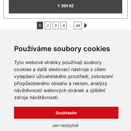
1 399 Kč
1
2
3
4
..
44
Používáme soubory cookies
INFORMACE
Tyto webové stránky používají soubory
Obchodní podmínky
cookies a další sledovací nástroje s cílem
Zpracování a ochrana
vylepšení uživatelského prostředí, zobrazení
osobních údajů
Všechna práva vyhrazena
Bravura s.r.o. © 2026
přizpůsobeného obsahu a reklam, analýzy
Jak nakupovat
O nás
návštěvnosti webových stránek a zjištění
profesionální webové stránky: triangl web
Kontakt
grafika: dwgd
zdroje návštěvnosti.
Reklamace, odstoupení od
smlouvy
Souhlasím
Jen nezbytné