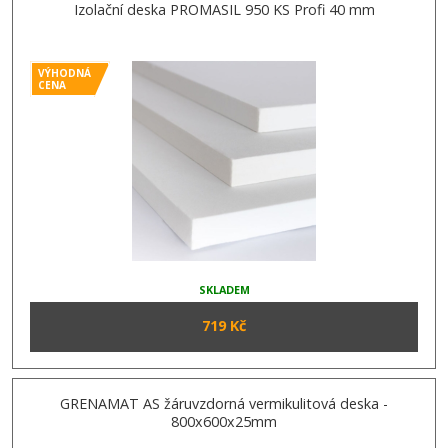
Izolační deska PROMASIL 950 KS Profi 40 mm
VÝHODNÁ
CENA
SKLADEM
719 Kč
GRENAMAT AS žáruvzdorná vermikulitová deska -
800x600x25mm