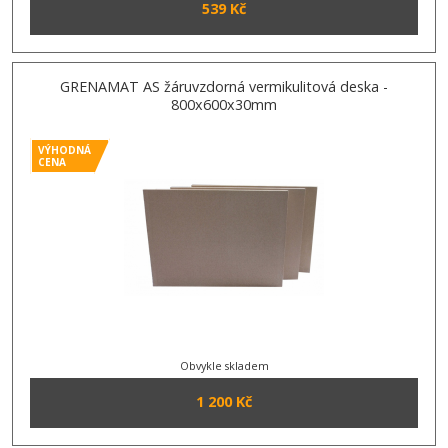
539 Kč
GRENAMAT AS žáruvzdorná vermikulitová deska -
800x600x30mm
VÝHODNÁ
CENA
Obvykle skladem
1 200 Kč