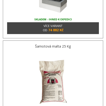
SKLADEM - IHNED K EXPEDICI
VÍCE VARIANT
74 882 Kč
OD
Šamotová malta 25 Kg