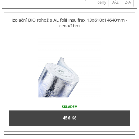
ceny
A-Z
Z-A
Izolační BIO rohož s AL folií Insulfrax 13x610x14640mm -
cena/1bm
SKLADEM
456 Kč