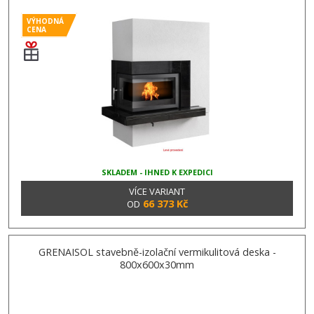
VÝHODNÁ
CENA
SKLADEM - IHNED K EXPEDICI
VÍCE VARIANT
66 373 Kč
OD
GRENAISOL stavebně-izolační vermikulitová deska -
800x600x30mm