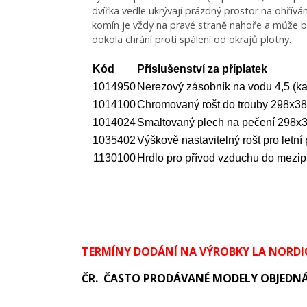
dvířka vedle ukrývají prázdný prostor na ohříván
komín je vždy na pravé straně nahoře a může bý
dokola chrání proti spálení od okrajů plotny.
Kód
Příslušenství za příplatek
1014950
Nerezový zásobník na vodu 4,5 (k
1014100
Chromovaný rošt do trouby 298x3
1014024
Smaltovaný plech na pečení 298
1035402
Výškově nastavitelný rošt pro letní
1130100
Hrdlo pro přívod vzduchu do mezi
TERMÍNY DODÁNÍ NA VÝROBKY LA NORDI
ČR. ČASTO PRODÁVANÉ MODELY OBJEDNÁ