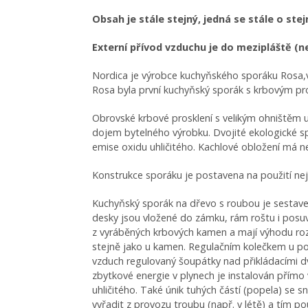
Obsah je stále stejný, jedná se stále o ste
Externí přívod vzduchu je do mezipláště (n
Nordica je výrobce kuchyňského sporáku Rosa,v
Rosa byla první kuchyňský sporák s krbovým pros
Obrovské krbové prosklení s velikým ohništěm um
dojem bytelného výrobku. Dvojité ekologické sp
emise oxidu uhličitého. Kachlové obložení má nej
Konstrukce sporáku je postavena na použití ne
Kuchyňský sporák na dřevo s roubou je sestaven
desky jsou vložené do zámku, rám roštu i posuvný
z vyráběných krbových kamen a mají výhodu rozm
stejně jako u kamen. Regulačním kolečkem u pop
vzduch regulovaný šoupátky nad přikládacími dví
zbytkové energie v plynech je instalován přímo v
uhličitého. Také únik tuhých částí (popela) s
vyřadit z provozu troubu (např. v létě) a tím p