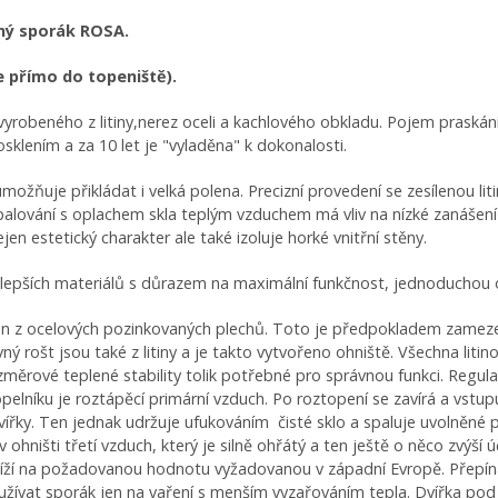
jný sporák ROSA.
e přímo do topeniště).
yrobeného z litiny,nerez oceli a kachlového obkladu. Pojem praská
klením a za 10 let je "vyladěna" k dokonalosti.
ožňuje přikládat i velká polena. Precizní provedení se zesílenou liti
alování s oplachem skla teplým vzduchem má vliv na nízké zanášení
en estetický charakter ale také izoluje horké vnitřní stěny.
jlepších materiálů s důrazem na maximální funkčnost, jednoduchou 
 z ocelových pozinkovaných plechů. Toto je předpokladem zamezení 
 rošt jsou také z litiny a je takto vytvořeno ohniště. Všechna litino
ěrové teplené stability tolik potřebné pro správnou funkci. Regulac
elníku je roztápěcí primární vzduch. Po roztopení se zavírá a vstu
řky. Ten jednak udržuje ufukováním čisté sklo a spaluje uvolněné ply
 ohništi třetí vzduch, který je silně ohřátý a ten ještě o něco zvýší
e sníží na požadovanou hodnotu vyžadovanou v západní Evropě. Přep
oužívat sporák jen na vaření s menším vyzařováním tepla. Dvířka pod