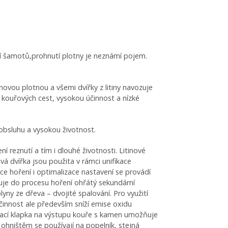
ní šamotů,prohnutí plotny je neznámí pojem.
novou plotnou a všemi dvířky z litiny navozuje
 kouřových cest, vysokou účinnost a nízké
obsluhu a vysokou životnost.
reznutí a tím i dlouhé životnosti. Litinové
vá dvířka jsou použita v rámci unifikace
e hoření i optimalizace nastavení se provádí
puje do procesu hoření ohřátý sekundární
ny ze dřeva – dvojité spalování. Pro využití
 účinnost ale především sníží emise oxidu
ínací klapka na výstupu kouře s kamen umožňuje
 ohništěm se používají na popelník, stejná