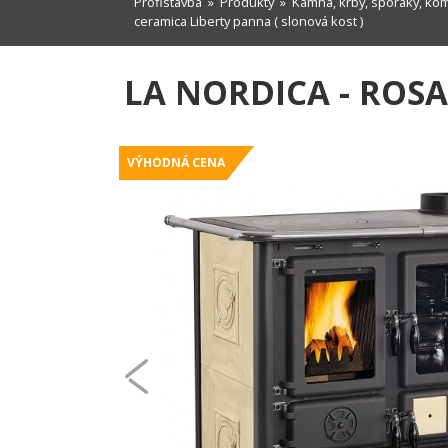
Profistavba
»
Produkty
»
Kamna, krby, sporáky, ko
ceramica Liberty panna ( slonová kost )
LA NORDICA - ROSA
VÝHODNÁ CENA