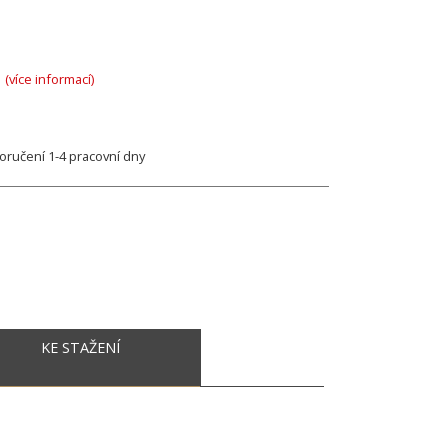
A
(více informací)
ručení 1-4 pracovní dny
KE STAŽENÍ