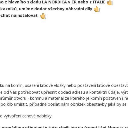
 z hlavního skladu LA NORDICA v ČR nebo z ITÁLIE
zákazníků, umíme dodat všechny náhradní díly
echat nainstalovat
u na komín, usazení krbové vložky nebo postavení krbové obestavb
 od Vás potřebovat upřesnit dodací adresu a kontaktní údaje, výro
růměr otvoru - komínu a materiál ze kterého je komín postaven ( ne
bo krb umístit, případně poslat nám obrázek obestavby jaká by se V
ro vytvoření cenové nabídky.
, provádíme připojení v tuto chvíli jen na území Jižní Morav