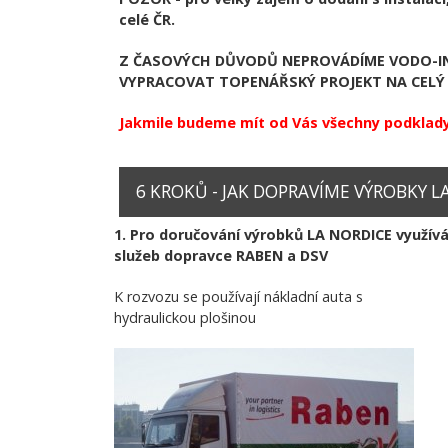
celé ČR.
Z ČASOVÝCH DŮVODŮ NEPROVÁDÍME VODO-IN
VYPRACOVAT TOPENÁŘSKÝ PROJEKT NA CELÝ 
Jakmile budeme mít od Vás všechny podklady
6 KROKŮ - JAK DOPRAVÍME VÝROBKY LA 
1. Pro doručování výrobků LA NORDICE využí
služeb dopravce RABEN a DSV
K rozvozu se používají nákladní auta s
hydraulickou plošinou