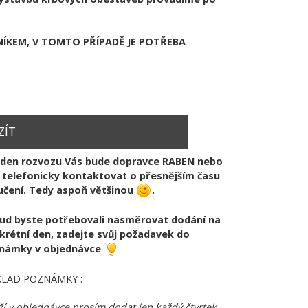
KEM, V TOMTO PŘÍPADĚ JE POTŘEBA
ZÍT
V den rozvozu Vás bude dopravce RABEN nebo
 telefonicky kontaktovat o přesnějším času
učení. Tedy aspoň většinou
.
ud byste potřebovali nasměrovat dodání na
krétní den, zadejte svůj požadavek do
námky v objednávce
KLAD POZNÁMKY :
í v objednávce prosím dodat jen každý čtvrtek