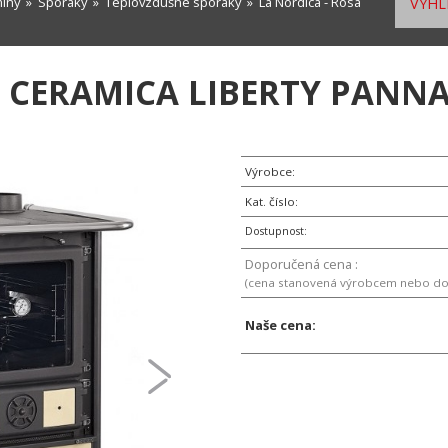
míny
»
Sporáky
»
Teplovzdušné sporáky
» La Nordica - Rosa
VYHL
 CERAMICA LIBERTY PANNA
Výrobce:
Kat. číslo:
Dostupnost:
Doporučená cena :
(cena stanovená výrobcem nebo d
Naše cena: