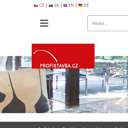
CZ
|
SK
|
EN
|
DE