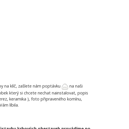
y na klíč, zašlete nám poptávku
na naši
bek který si chcete nechat nainstalovat, popis
rez, keramika ), foto připraveného komínu,
ám líbila.
y, výstavbu krbových obestaveb provádíme po