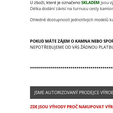
U zboží, které je označeno
SKLADEM
jsou v
Délka dodání závisí na turnusu cesty kamionu
Ohledně dostupností jednotlivých modelů k
POKUD MÁTE ZÁJEM O KAMNA NEBO SPO
NEPOTŘEBUJEME OD VÁS ŽÁDNOU PLATB
*****************************************
JSME AUTORIZOVANÝ PRODEJCE VÝROBK
ZDE JSOU VÝHODY PROČ NAKUPOVAT VÝRO