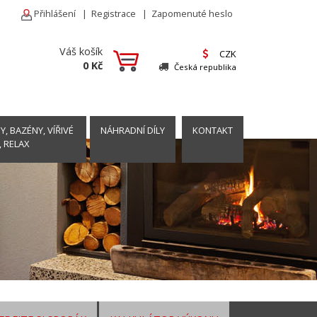
Přihlášení
|
Registrace
|
Zapomenuté heslo
Váš košík
CZK
0 Kč
Česká republika
, BAZÉNY, VÍŘIVÉ
NÁHRADNÍ DÍLY
KONTAKT
, RELAX