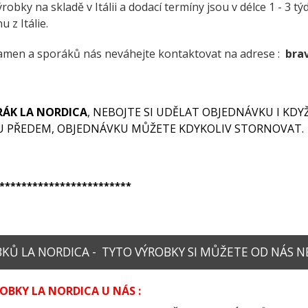
ýrobky na skladě v Itálii a dodací termíny jsou v délce 1 - 3 tý
 z Itálie.
amen a sporáků nás neváhejte kontaktovat na adrese :
bra
RÁK LA NORDICA
, NEBOJTE SI UDĚLAT OBJEDNÁVKU I KD
U PŘEDEM, OBJEDNÁVKU MŮŽETE KDYKOLIV STORNOVAT.
************************
Ů LA NORDICA - TYTO VÝROBKY SI MŮŽETE OD NÁS N
BKY LA NORDICA U NÁS :