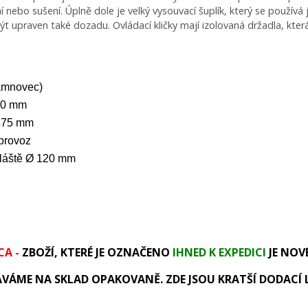
í nebo sušení. Úplně dole je velký vysouvací šuplík, který se použív
t upraven také dozadu. Ovládací kličky mají izolovaná držadla, kte
amnovec)
80 mm
x375 mm
 provoz
pláště Ø 120 mm
CA -
ZBOŽÍ, KTERÉ JE OZNAČENO
IHNED K EXPEDICI
JE NOVÉ
VÁME NA SKLAD OPAKOVANĚ. ZDE JSOU KRATŠÍ DODACÍ 