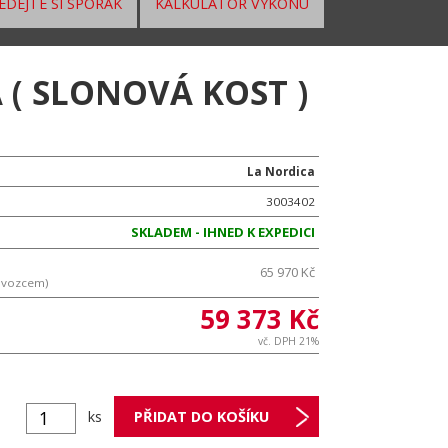
EDEJTE SI SPORÁK
KALKULÁTOR VÝKONU
 ( SLONOVÁ KOST )
La Nordica
3003402
SKLADEM - IHNED K EXPEDICI
65 970 Kč
ovozcem)
59 373 Kč
vč. DPH 21%
ks