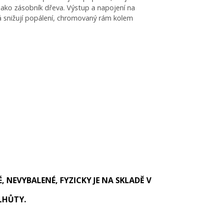
á jako zásobník dřeva. Výstup a napojení na
rá snižují popálení, chromovaný rám kolem
, NEVYBALENÉ, FYZICKY JE NA SKLADĚ V
LHŮTY.