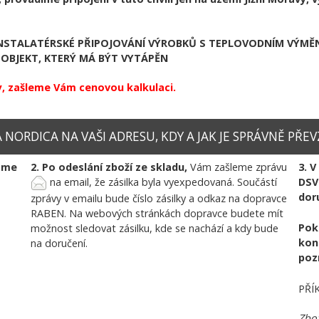
STALATÉRSKÉ PŘIPOJOVÁNÍ VÝROBKŮ S TEPLOVODNÍM VÝMĚNÍ
OBJEKT, KTERÝ MÁ BÝT VYTÁPĚN
, zašleme Vám cenovou kalkulaci.
NORDICA NA VAŠI ADRESU, KDY A JAK JE SPRÁVNĚ PŘEV
váme
2. Po odeslání zboží ze skladu,
Vám zašleme zprávu
3. 
na email, že zásilka byla vyexpedovaná. Součástí
DSV
dor
zprávy v emailu bude číslo zásilky a odkaz na dopravce
RABEN. Na webových stránkách dopravce budete mít
Pok
možnost sledovat zásilku, kde se nachází a kdy bude
kon
na doručení.
poz
PŘÍ
Zbož