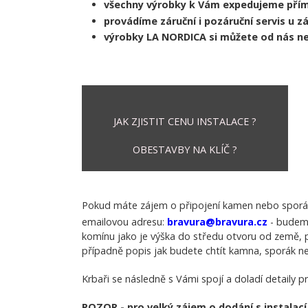
všechny výrobky k Vám expedujeme přímo
provádíme záruční i pozáruční servis u 
výrobky LA NORDICA si můžete od nás n
JAK ZJISTIT CENU INSTALACE ?
OBESTAVBY NA KLÍČ ?
Pokud máte zájem o připojení kamen nebo sporák
emailovou adresu:
bravura@bravura.cz
- budeme
komínu jako je výška do středu otvoru od země, p
případně popis jak budete chtít kamna, sporák ne
Krbaři se následně s Vámi spojí a doladí detaily p
POZOR - pro velký zájem o dodání s instalací