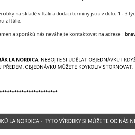
ýrobky na skladě v Itálii a dodací termíny jsou v délce 1 - 3 tý
 z Itálie.
amen a sporáků nás neváhejte kontaktovat na adrese :
bra
RÁK LA NORDICA
, NEBOJTE SI UDĚLAT OBJEDNÁVKU I KD
U PŘEDEM, OBJEDNÁVKU MŮŽETE KDYKOLIV STORNOVAT.
************************
Ů LA NORDICA - TYTO VÝROBKY SI MŮŽETE OD NÁS N