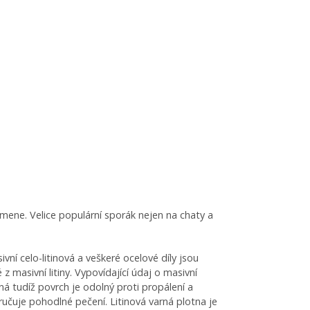
mene. Velice populární sporák nejen na chaty a
ní celo-litinová a veškeré ocelové díly jsou
masivní litiny. Vypovídající údaj o masivní
á tudíž povrch je odolný proti propálení a
ručuje pohodlné pečení. Litinová varná plotna je