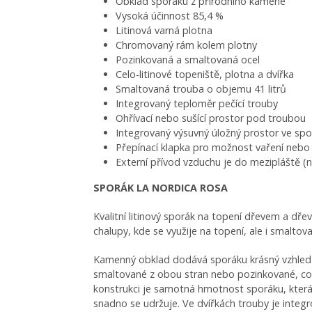
Obklad sporáku z přírodního kamene
Vysoká účinnost 85,4 %
Litinová varná plotna
Chromovaný rám kolem plotny
Pozinkovaná a smaltovaná ocel
Celo-litinové topeniště, plotna a dvířka
Smaltovaná trouba o objemu 41 litrů
Integrovaný teploměr pečící trouby
Ohřívací nebo sušící prostor pod troubou
Integrovaný výsuvný úložný prostor ve spo
Přepínací klapka pro možnost vaření nebo 
Externí přívod vzduchu je do mezipláště (
SPORÁK LA NORDICA ROSA
Kvalitní litinový sporák na topení dřevem a dř
chalupy, kde se využije na topení, ale i smaltov
Kamenný obklad dodává sporáku krásný vzhled a s
smaltované z obou stran nebo pozinkované, což 
konstrukci je samotná hmotnost sporáku, která 
snadno se udržuje. Ve dvířkách trouby je integr