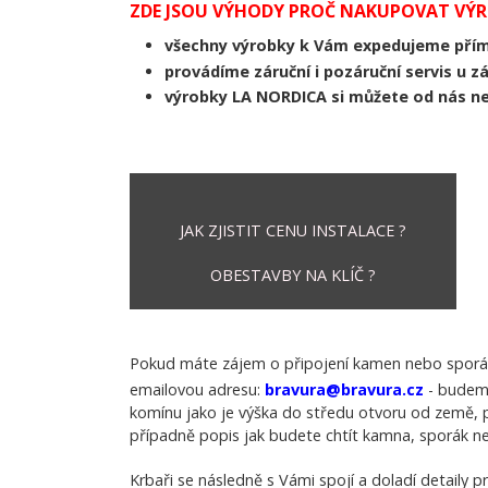
ZDE JSOU VÝHODY PROČ NAKUPOVAT VÝRO
všechny výrobky k Vám expedujeme přímo
provádíme záruční i pozáruční servis u 
výrobky LA NORDICA si můžete od nás n
JAK ZJISTIT CENU INSTALACE ?
OBESTAVBY NA KLÍČ ?
Pokud máte zájem o připojení kamen nebo sporák
emailovou adresu:
bravura@bravura.cz
- budeme
komínu jako je výška do středu otvoru od země, p
případně popis jak budete chtít kamna, sporák ne
Krbaři se následně s Vámi spojí a doladí detaily p