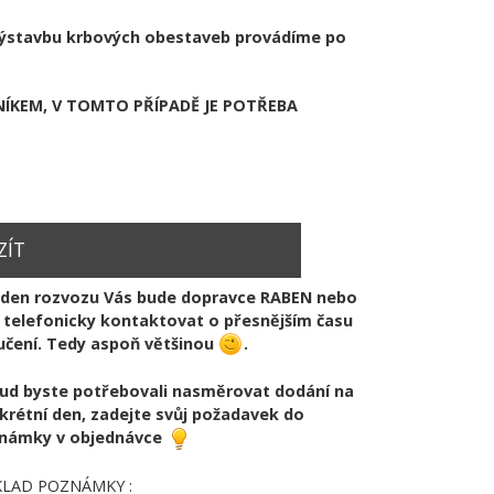
y, výstavbu krbových obestaveb provádíme po
KEM, V TOMTO PŘÍPADĚ JE POTŘEBA
ZÍT
V den rozvozu Vás bude dopravce RABEN nebo
 telefonicky kontaktovat o přesnějším času
učení. Tedy aspoň většinou
.
ud byste potřebovali nasměrovat dodání na
krétní den, zadejte svůj požadavek do
námky v objednávce
KLAD POZNÁMKY :