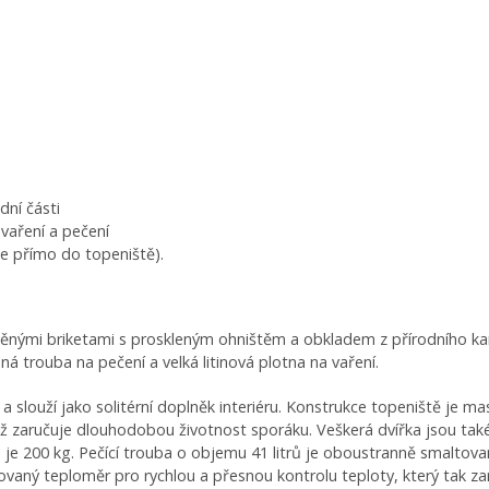
dní části
vaření a pečení
ne přímo do topeniště).
evěnými briketami s proskleným ohništěm a obkladem z přírodního ka
aná trouba na pečení a velká litinová plotna na vaření.
louží jako solitérní doplněk interiéru. Konstrukce topeniště je masiv
zaručuje dlouhodobou životnost sporáku. Veškerá dvířka jsou také z 
je 200 kg. Pečící trouba o objemu 41 litrů je oboustranně smaltovan
ovaný teploměr pro rychlou a přesnou kontrolu teploty, který tak za