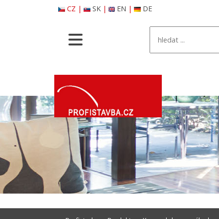
CZ
|
SK
|
EN
|
DE