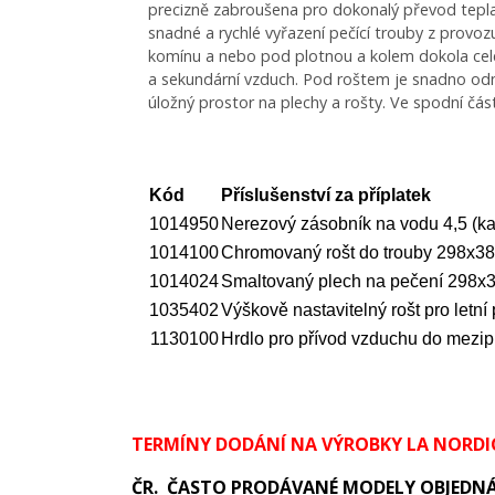
precizně zabroušena pro dokonalý převod tepl
snadné a rychlé vyřazení pečící trouby z provoz
komínu a nebo pod plotnou a kolem dokola celé
a sekundární vzduch. Pod roštem je snadno odn
úložný prostor na plechy a rošty. Ve spodní čás
Kód
Příslušenství za příplatek
1014950
Nerezový zásobník na vodu 4,5 (k
1014100
Chromovaný rošt do trouby 298x3
1014024
Smaltovaný plech na pečení 298
1035402
Výškově nastavitelný rošt pro letní
1130100
Hrdlo pro přívod vzduchu do mezi
TERMÍNY DODÁNÍ NA VÝROBKY LA NORDI
ČR. ČASTO PRODÁVANÉ MODELY OBJEDNÁ