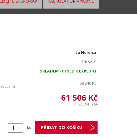
EDEJTE SI SPORÁK
KALKULÁTOR VÝKONU
La Nordica
7015210
SKLADEM - IHNED K EXPEDICI
68 340 Kč
ovozcem)
61 506 Kč
vč. DPH 21%
ks