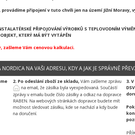
, provádíme připojení v tuto chvíli jen na území Jižní Morav
STALATÉRSKÉ PŘIPOJOVÁNÍ VÝROBKŮ S TEPLOVODNÍM VÝMĚNÍ
OBJEKT, KTERÝ MÁ BÝT VYTÁPĚN
, zašleme Vám cenovou kalkulaci.
NORDICA NA VAŠI ADRESU, KDY A JAK JE SPRÁVNĚ PŘEV
váme
2. Po odeslání zboží ze skladu,
Vám zašleme zprávu
3. 
na email, že zásilka byla vyexpedovaná. Součástí
DSV
dor
zprávy v emailu bude číslo zásilky a odkaz na dopravce
RABEN. Na webových stránkách dopravce budete mít
Pok
možnost sledovat zásilku, kde se nachází a kdy bude
kon
na doručení.
poz
PŘÍ