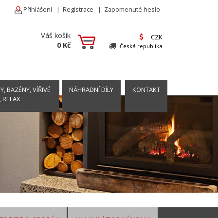
Přihlášení
|
Registrace
|
Zapomenuté heslo
Váš košík
CZK
0 Kč
Česká republika
, BAZÉNY, VÍŘIVÉ
NÁHRADNÍ DÍLY
KONTAKT
, RELAX