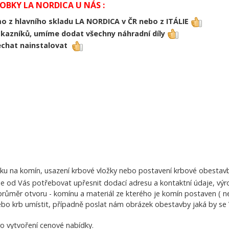
BKY LA NORDICA U NÁS :
 z hlavního skladu LA NORDICA v ČR nebo z ITÁLIE
zákazníků, umíme dodat všechny náhradní díly
echat nainstalovat
u na komín, usazení krbové vložky nebo postavení krbové obestavb
 od Vás potřebovat upřesnit dodací adresu a kontaktní údaje, výro
růměr otvoru - komínu a materiál ze kterého je komín postaven ( ne
bo krb umístit, případně poslat nám obrázek obestavby jaká by se V
ro vytvoření cenové nabídky.