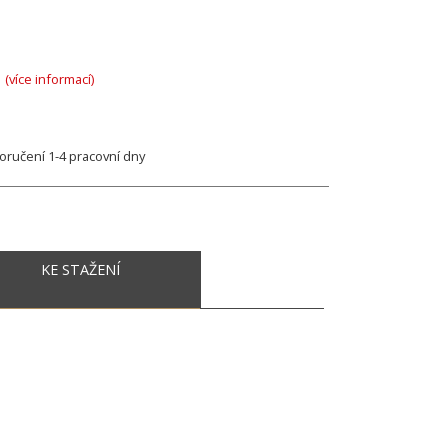
A
(více informací)
ručení 1-4 pracovní dny
KE STAŽENÍ