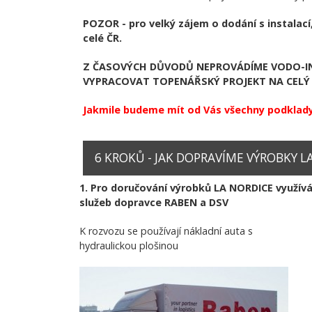
POZOR - pro velký zájem o dodání s instalací
celé ČR.
Z ČASOVÝCH DŮVODŮ NEPROVÁDÍME VODO-IN
VYPRACOVAT TOPENÁŘSKÝ PROJEKT NA CELÝ 
Jakmile budeme mít od Vás všechny podklady
6 KROKŮ - JAK DOPRAVÍME VÝROBKY LA 
1. Pro doručování výrobků LA NORDICE využí
služeb dopravce RABEN a DSV
K rozvozu se používají nákladní auta s
hydraulickou plošinou