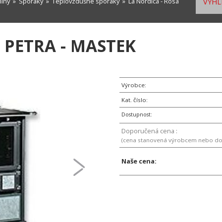
míny
»
Sporáky
»
Teplovzdušné sporáky
» La Nordica - Rosa
VYHL
 PETRA - MASTEK
Výrobce:
Kat. číslo:
Dostupnost:
Doporučená cena :
(cena stanovená výrobcem nebo d
Naše cena: