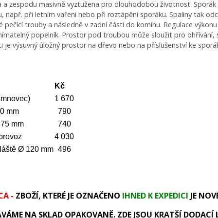
a a zespodu masivně vyztužena pro dlouhodobou životnost. Sporák 
u, např. při letním vaření nebo při roztápění sporáku. Spaliny tak o
 pečící trouby a následně v zadní části do komínu. Regulace výkon
ímatelný popelník. Prostor pod troubou může sloužit pro ohřívání, 
ti je výsuvný úložný prostor na dřevo nebo na příslušenství ke sporá
Kč
amnovec)
1 670
80 mm
790
x375 mm
740
 provoz
4 030
pláště Ø 120 mm
496
CA -
ZBOŽÍ, KTERÉ JE OZNAČENO
IHNED K EXPEDICI
JE NOVÉ
VÁME NA SKLAD OPAKOVANĚ. ZDE JSOU KRATŠÍ DODACÍ 