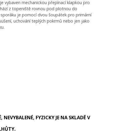
je vybaven mechanickou přepínací klapkou pro
dchází z topeniště rovnou pod plotnou do
u sporáku je pomocí dvou šoupátek pro primární
sušení, uchování teplých pokrmů nebo jen jako
ku.
, NEVYBALENÉ, FYZICKY JE NA SKLADĚ V
LHŮTY.