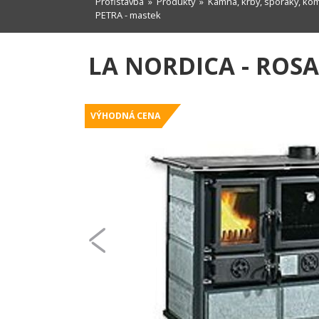
Profistavba
»
Produkty
»
Kamna, krby, sporáky, ko
PETRA - mastek
LA NORDICA - ROSA
VÝHODNÁ CENA