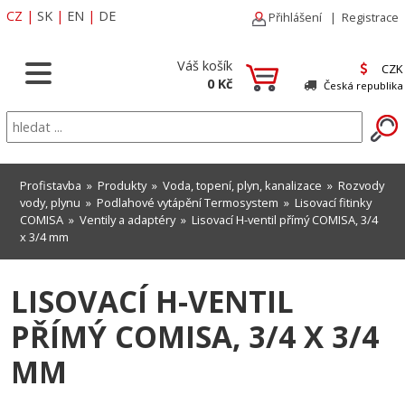
CZ
|
SK
|
EN
|
DE
Přihlášení
|
Registrace
Váš košík
CZK
0 Kč
Česká republika
Profistavba
»
Produkty
»
Voda, topení, plyn, kanalizace
»
Rozvody
vody, plynu
»
Podlahové vytápění Termosystem
»
Lisovací fitinky
COMISA
»
Ventily a adaptéry
» Lisovací H-ventil přímý COMISA, 3/4
x 3/4 mm
LISOVACÍ H-VENTIL
PŘÍMÝ COMISA, 3/4 X 3/4
MM