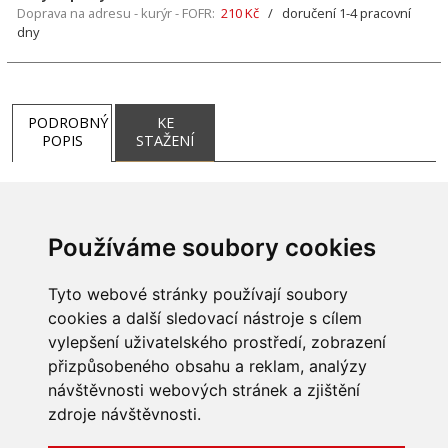
Doprava na adresu - kurýr - FOFR:
210 Kč
/ doručení 1-4 pracovní
dny
PODROBNÝ
KE
POPIS
STAŽENÍ
Používáme soubory cookies
Tyto webové stránky používají soubory
cookies a další sledovací nástroje s cílem
vylepšení uživatelského prostředí, zobrazení
přizpůsobeného obsahu a reklam, analýzy
INFORMACE
návštěvnosti webových stránek a zjištění
Obchodní podmínky
zdroje návštěvnosti.
Zpracování a ochrana
Všechna práva vyhrazena