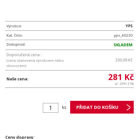
Výrobce:
YPS
Kat. číslo:
yps_60230
Dostupnost:
SKLADEM
Doporučená cena :
330,09 Kč
(cena stanovená výrobcem nebo
dovozcem)
281 Kč
Naše cena:
vč. DPH 21%
ks
Ceny dopravy: