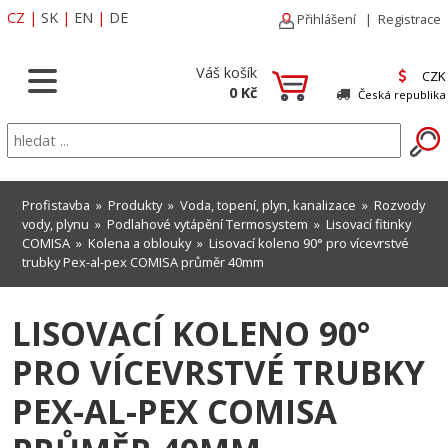
CZ
|
SK
|
EN
|
DE
Přihlášení
|
Registrace
Váš košík
CZK
0 Kč
Česká republika
Profistavba
»
Produkty
»
Voda, topení, plyn, kanalizace
»
Rozvody
vody, plynu
»
Podlahové vytápění Termosystem
»
Lisovací fitinky
COMISA
»
Kolena a oblouky
» Lisovací koleno 90° pro vícevrstvé
trubky Pex-al-pex COMISA průměr 40mm
LISOVACÍ KOLENO 90°
PRO VÍCEVRSTVÉ TRUBKY
PEX-AL-PEX COMISA