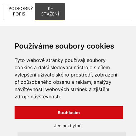
PODROBNÝ
KE
POPIS
STAŽENÍ
Používáme soubory cookies
Tyto webové stránky používají soubory
cookies a další sledovací nástroje s cílem
vylepšení uživatelského prostředí, zobrazení
přizpůsobeného obsahu a reklam, analýzy
INFORMACE
návštěvnosti webových stránek a zjištění
Obchodní podmínky
zdroje návštěvnosti.
Zpracování a ochrana
osobních údajů
Všechna práva vyhrazena
Bravura s.r.o. © 2026
Souhlasím
Jak nakupovat
O nás
profesionální webové stránky: triangl web
Jen nezbytné
Kontakt
grafika: dwgd
Reklamace, odstoupení od