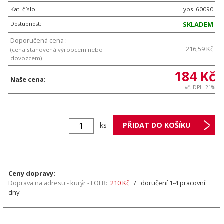
Kat. číslo:
yps_60090
Dostupnost:
SKLADEM
Doporučená cena :
216,59 Kč
(cena stanovená výrobcem nebo
dovozcem)
184 Kč
Naše cena:
vč. DPH 21%
ks
Ceny dopravy:
Doprava na adresu - kurýr - FOFR:
210 Kč
/ doručení 1-4 pracovní
dny