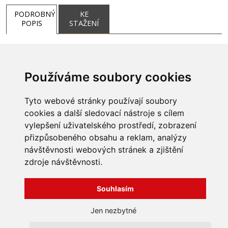
PODROBNÝ
KE
POPIS
STAŽENÍ
Používáme soubory cookies
Tyto webové stránky používají soubory
cookies a další sledovací nástroje s cílem
vylepšení uživatelského prostředí, zobrazení
přizpůsobeného obsahu a reklam, analýzy
INFORMACE
návštěvnosti webových stránek a zjištění
Obchodní podmínky
zdroje návštěvnosti.
Zpracování a ochrana
osobních údajů
Všechna práva vyhrazena
Bravura s.r.o. © 2026
Souhlasím
Jak nakupovat
O nás
profesionální webové stránky: triangl web
Jen nezbytné
Kontakt
grafika: dwgd
Reklamace, odstoupení od