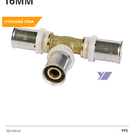
16MM
VÝHODNÁ CENA
Výrobce:
YPS