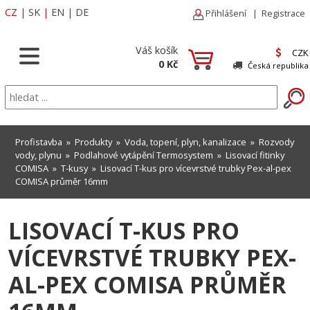
CZ
|
SK
|
EN
|
DE
Přihlášení
|
Registrace
Váš košík
CZK
0 Kč
Česká republika
Profistavba
»
Produkty
»
Voda, topení, plyn, kanalizace
»
Rozvody
vody, plynu
»
Podlahové vytápění Termosystem
»
Lisovací fitinky
COMISA
»
T-kusy
» Lisovací T-kus pro vícevrstvé trubky Pex-al-pex
COMISA průměr 16mm
LISOVACÍ T-KUS PRO
VÍCEVRSTVÉ TRUBKY PEX-
AL-PEX COMISA PRŮMĚR