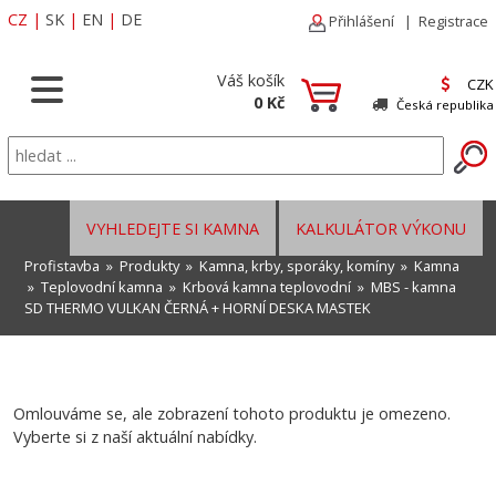
CZ
|
SK
|
EN
|
DE
Přihlášení
|
Registrace
Váš košík
CZK
0 Kč
Česká republika
VYHLEDEJTE SI KAMNA
KALKULÁTOR VÝKONU
Profistavba
»
Produkty
»
Kamna, krby, sporáky, komíny
»
Kamna
»
Teplovodní kamna
»
Krbová kamna teplovodní
» MBS - kamna
SD THERMO VULKAN ČERNÁ + HORNÍ DESKA MASTEK
Omlouváme se, ale zobrazení tohoto produktu je omezeno.
Vyberte si z naší aktuální nabídky.