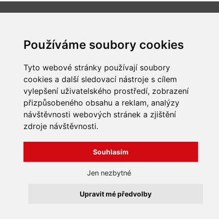
INFORMACE
Obchodní podmínky
Používáme soubory cookies
Zpracování a ochrana
osobních údajů
Všechna práva vyhrazena
Tyto webové stránky používají soubory
Bravura s.r.o. © 2026
Jak nakupovat
cookies a další sledovací nástroje s cílem
O nás
profesionální webové stránky: triangl web
vylepšení uživatelského prostředí, zobrazení
Kontakt
grafika: dwgd
Reklamace, odstoupení od
přizpůsobeného obsahu a reklam, analýzy
smlouvy
návštěvnosti webových stránek a zjištění
zdroje návštěvnosti.
Souhlasím
Jen nezbytné
Upravit mé předvolby