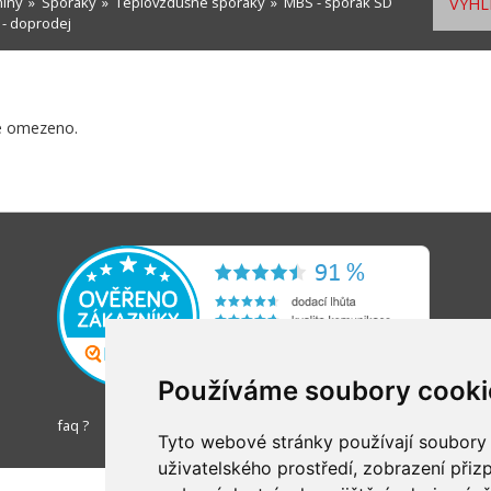
míny
»
Sporáky
»
Teplovzdušné sporáky
» MBS - sporák SD
VYHL
- doprodej
e omezeno.
Používáme soubory cooki
faq ?
Tyto webové stránky používají soubory c
uživatelského prostředí, zobrazení při