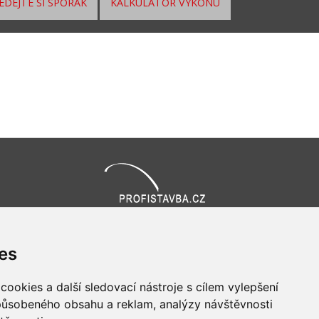
EDEJTE SI SPORÁK
KALKULÁTOR VÝKONU
Všechna práva vyhrazena
Bravura s.r.o. © 2026
es
profesionální webové stránky: triangl web
grafika: dwgd
ookies a další sledovací nástroje s cílem vylepšení
způsobeného obsahu a reklam, analýzy návštěvnosti