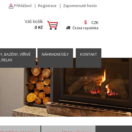
Přihlášení
|
Registrace
|
Zapomenuté heslo
Váš košík
CZK
0 Kč
Česká republika
, BAZÉNY, VÍŘIVÉ
NÁHRADNÍ DÍLY
KONTAKT
, RELAX