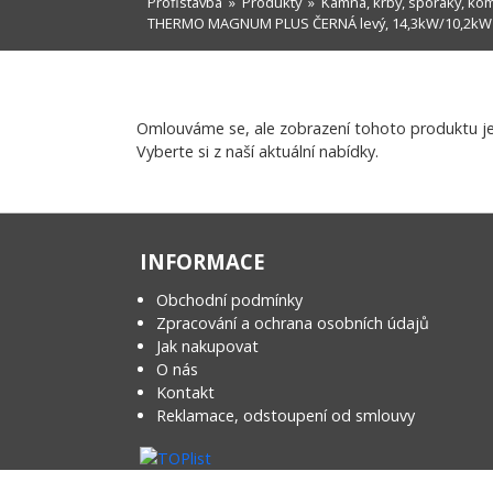
Profistavba
»
Produkty
»
Kamna, krby, sporáky, ko
THERMO MAGNUM PLUS ČERNÁ levý, 14,3kW/10,2kW 
Omlouváme se, ale zobrazení tohoto produktu j
Vyberte si z naší aktuální nabídky.
INFORMACE
Obchodní podmínky
Zpracování a ochrana osobních údajů
Jak nakupovat
O nás
Kontakt
Reklamace, odstoupení od smlouvy