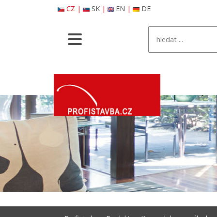
CZ
|
SK
|
EN
|
DE