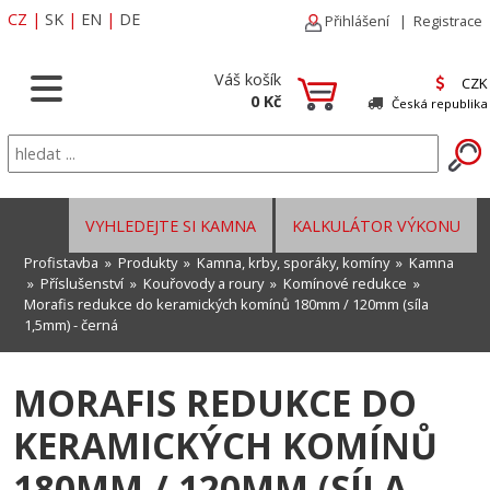
CZ
|
SK
|
EN
|
DE
Přihlášení
|
Registrace
Váš košík
CZK
0 Kč
Česká republika
VYHLEDEJTE SI KAMNA
KALKULÁTOR VÝKONU
Profistavba
»
Produkty
»
Kamna, krby, sporáky, komíny
»
Kamna
»
Příslušenství
»
Kouřovody a roury
»
Komínové redukce
»
Morafis redukce do keramických komínů 180mm / 120mm (síla
1,5mm) - černá
MORAFIS REDUKCE DO
KERAMICKÝCH KOMÍNŮ
180MM / 120MM (SÍLA