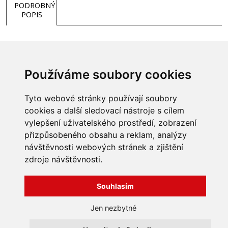
PODROBNÝ
POPIS
Redukce do keramických komínů 180/120 - vnější průměr -
menší o 6mm než klasická redukce
Používáme soubory cookies
Komín 180mm / kouřovod 120mm
Tyto webové stránky používají soubory
cookies a další sledovací nástroje s cílem
vylepšení uživatelského prostředí, zobrazení
přizpůsobeného obsahu a reklam, analýzy
INFORMACE
návštěvnosti webových stránek a zjištění
Obchodní podmínky
zdroje návštěvnosti.
Zpracování a ochrana
osobních údajů
Všechna práva vyhrazena
Bravura s.r.o. © 2026
Souhlasím
Jak nakupovat
O nás
profesionální webové stránky: triangl web
Jen nezbytné
Kontakt
grafika: dwgd
Reklamace, odstoupení od