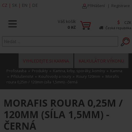
CZ
|
SK
|
EN
|
DE
Přihlášení
|
Registrace
Váš košík
CZK
0 Kč
Česká republika
VYHLEDEJTE SI KAMNA
KALKULÁTOR VÝKONU
Profistavba
»
Produkty
»
Kamna, krby, sporáky, komíny
»
Kamna
»
Příslušenství
»
Kouřovody a roury
»
Roury 120mm
» Morafis
roura 0,25m / 120mm (síla 1,5mm) - černá
MORAFIS ROURA 0,25M /
120MM (SÍLA 1,5MM) -
ČERNÁ