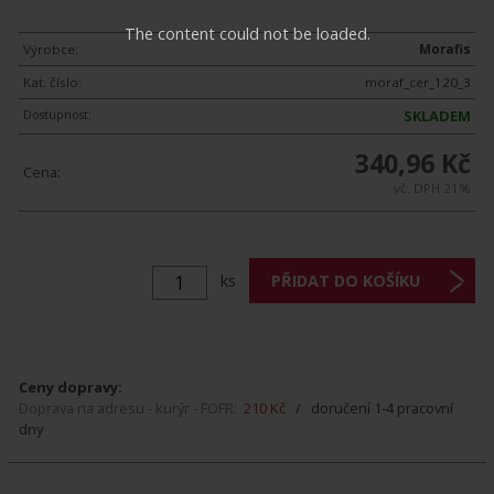
The content could not be loaded.
Výrobce:
Morafis
Kat. číslo:
moraf_cer_120_3
Dostupnost:
SKLADEM
340,96 Kč
Cena:
vč. DPH 21%
ks
Ceny dopravy:
Doprava na adresu - kurýr - FOFR:
210 Kč
/ doručení 1-4 pracovní
dny