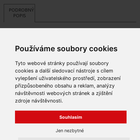
PODROBNÝ
POPIS
Používáme soubory cookies
Tyto webové stránky používají soubory
cookies a další sledovací nástroje s cílem
vylepšení uživatelského prostředí, zobrazení
přizpůsobeného obsahu a reklam, analýzy
INFORMACE
návštěvnosti webových stránek a zjištění
Obchodní podmínky
zdroje návštěvnosti.
Zpracování a ochrana
osobních údajů
Všechna práva vyhrazena
Bravura s.r.o. © 2026
Souhlasím
Jak nakupovat
O nás
profesionální webové stránky: triangl web
Jen nezbytné
Kontakt
grafika: dwgd
Reklamace, odstoupení od