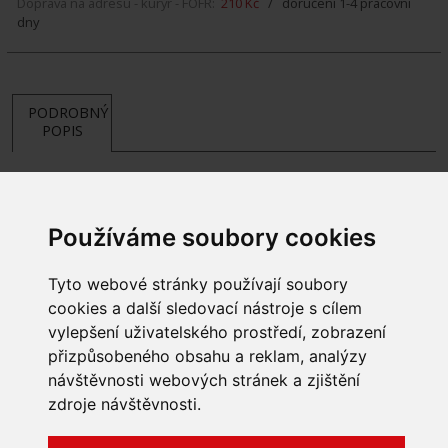
Doprava na adresu - kurýr - FOFR:
210 Kč
/ doručení 1-4 pracovní
dny
PODROBNÝ
POPIS
Používáme soubory cookies
Tyto webové stránky používají soubory
cookies a další sledovací nástroje s cílem
vylepšení uživatelského prostředí, zobrazení
přizpůsobeného obsahu a reklam, analýzy
INFORMACE
návštěvnosti webových stránek a zjištění
Obchodní podmínky
zdroje návštěvnosti.
Zpracování a ochrana
osobních údajů
Všechna práva vyhrazena