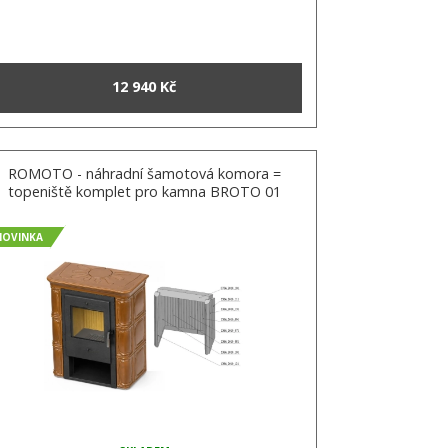
12 940 Kč
ROMOTO - náhradní šamotová komora =
topeniště komplet pro kamna BROTO 01
NOVINKA