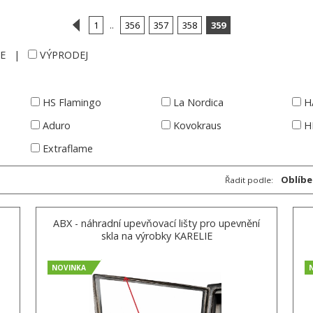
1
..
356
357
358
359
E
|
VÝPRODEJ
HS Flamingo
La Nordica
H
Aduro
Kovokraus
H
Extraflame
Oblíbe
Řadit podle:
á
ABX - náhradní upevňovací lišty pro upevnění
skla na výrobky KARELIE
NOVINKA