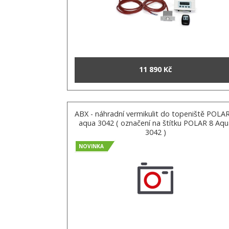
11 890 Kč
ABX - náhradní vermikulit do topeniště POLA
aqua 3042 ( označení na štítku POLAR 8 Aqu
3042 )
NOVINKA