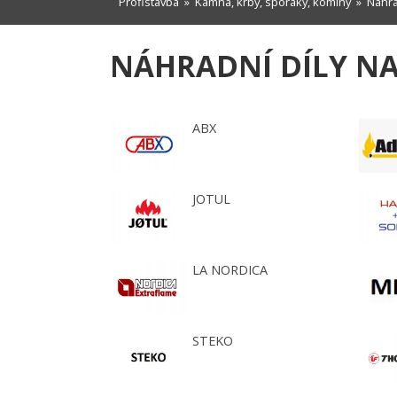
Profistavba
»
Kamna, krby, sporáky, komíny
»
Náhra
NÁHRADNÍ DÍLY N
ABX
JOTUL
LA NORDICA
STEKO