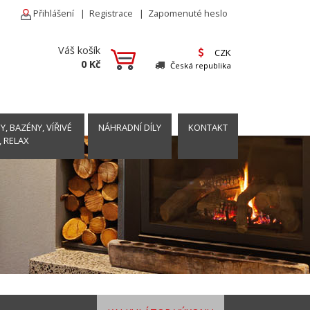
Přihlášení
|
Registrace
|
Zapomenuté heslo
Váš košík
CZK
0 Kč
Česká republika
, BAZÉNY, VÍŘIVÉ
NÁHRADNÍ DÍLY
KONTAKT
, RELAX