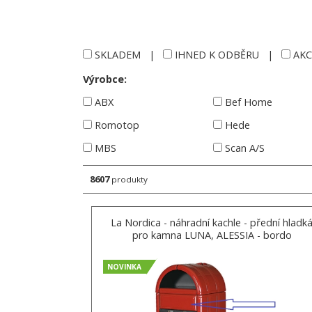
SKLADEM
|
IHNED K ODBĚRU
|
AKC
Výrobce:
ABX
Bef Home
Romotop
Hede
MBS
Scan A/S
8607
produkty
La Nordica - náhradní kachle - přední hladk
pro kamna LUNA, ALESSIA - bordo
NOVINKA