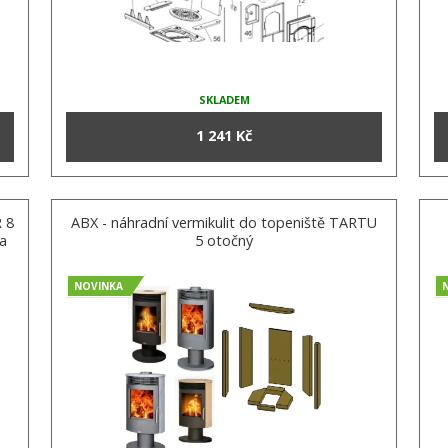
SKLADEM
1 241 Kč
R 8
ABX - náhradní vermikulit do topeniště TARTU
a
5 otočný
NOVINKA