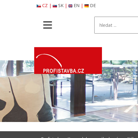
CZ
|
SK
|
EN
|
DE