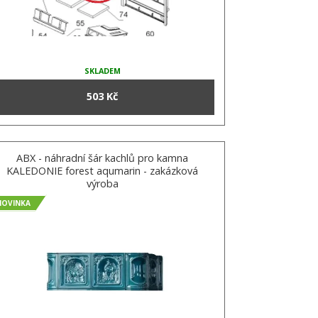
SKLADEM
503 Kč
ABX - náhradní šár kachlů pro kamna
KALEDONIE forest aqumarin - zakázková
výroba
NOVINKA