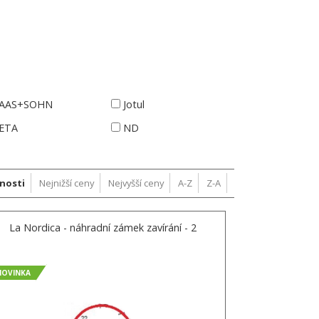
AAS+SOHN
Jotul
ETA
ND
nosti
Nejnižší ceny
Nejvyšší ceny
A-Z
Z-A
La Nordica - náhradní zámek zavírání - 2
NOVINKA