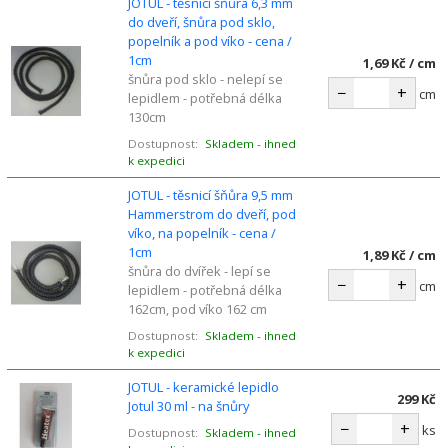
JOTUL - těsnicí šňůra 6,3 mm
do dveří, šnůra pod sklo,
popelník a pod víko - cena /
1cm
1,69 Kč / cm
šnůra pod sklo - nelepí se
−
+
cm
lepidlem - potřebná délka
130cm
Dostupnost:
Skladem - ihned
k expedici
JOTUL - těsnicí šňůra 9,5 mm
Hammerstrom do dveří, pod
víko, na popelník - cena /
1cm
1,89 Kč / cm
šnůra do dvířek - lepí se
−
+
cm
lepidlem - potřebná délka
162cm, pod víko 162 cm
Dostupnost:
Skladem - ihned
k expedici
JOTUL - keramické lepidlo
299 Kč
Jotul 30 ml - na šnůry
−
+
ks
Dostupnost:
Skladem - ihned