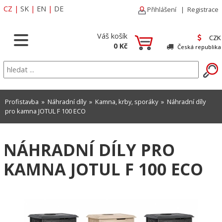
CZ
|
SK
|
EN
|
DE
Přihlášení
|
Registrace
Váš košík
CZK
0 Kč
Česká republika
Profistavba
»
Náhradní díly
»
Kamna, krby, sporáky
» Náhradní díly
pro kamna JOTUL F 100 ECO
NÁHRADNÍ DÍLY PRO
KAMNA JOTUL F 100 ECO