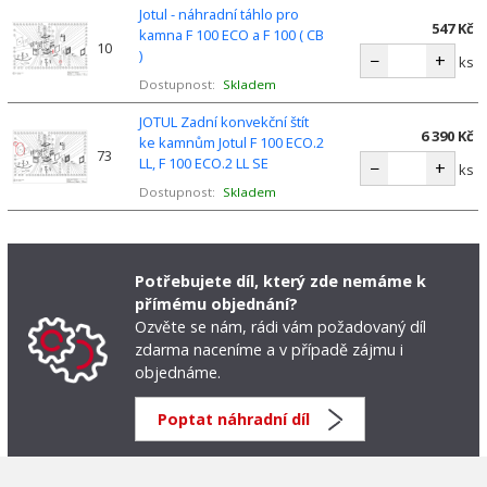
Jotul - náhradní táhlo pro
547 Kč
kamna F 100 ECO a F 100 ( CB
10
)
−
+
ks
Dostupnost:
Skladem
JOTUL Zadní konvekční štít
6 390 Kč
ke kamnům Jotul F 100 ECO.2
73
LL, F 100 ECO.2 LL SE
−
+
ks
Dostupnost:
Skladem
Potřebujete díl, který zde nemáme k
přímému objednání?
Ozvěte se nám, rádi vám požadovaný díl
zdarma naceníme a v případě zájmu i
objednáme.
Poptat náhradní díl