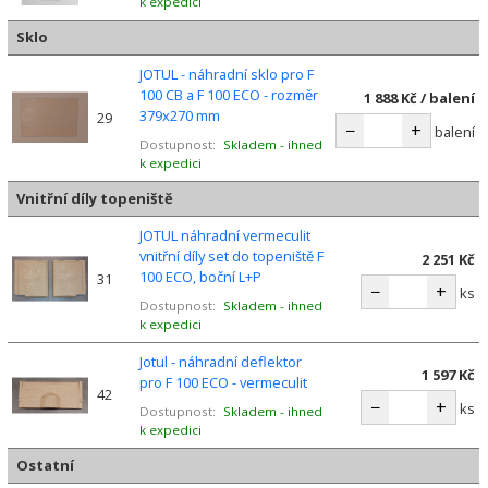
k expedici
Sklo
JOTUL - náhradní sklo pro F
100 CB a F 100 ECO - rozměr
1 888 Kč / balení
379x270 mm
29
−
+
balení
Dostupnost:
Skladem - ihned
k expedici
Vnitřní díly topeniště
JOTUL náhradní vermeculit
vnitřní díly set do topeniště F
2 251 Kč
100 ECO, boční L+P
31
−
+
ks
Dostupnost:
Skladem - ihned
k expedici
Jotul - náhradní deflektor
1 597 Kč
pro F 100 ECO - vermeculit
42
−
+
ks
Dostupnost:
Skladem - ihned
k expedici
Ostatní