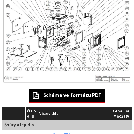
Schéma ve formátu PDF
Číslo
Cena / mj
Název dílu
dílu
Množství
Šnůry a lepidlo