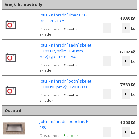
Vnější litinové díly
Jotul - náhradní límec F 100
1 885 Kč
BP - 12021379
−
+
ks
Dostupnost:
Obvykle
skladem
Jotul - náhradní zadní skelet
F 100 BP, prům. 150 mm,
8 307 Kč
nový typ - 12031154
−
+
ks
Dostupnost:
Obvykle
skladem
Jotul - náhradní boční skelet
7 539 Kč
F 100 IVE pravý - 12030893
−
+
ks
Dostupnost:
Obvykle
skladem
Ostatní
Jotul - náhradní popelník F
1 396 Kč
100
−
+
ks
Dostupnost:
Skladem