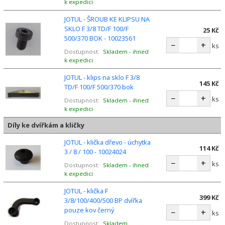
k expedici
JOTUL - ŠROUB KE KLIPSU NA
SKLO F 3/8 TD/F 100/F
25 Kč
500/370 BOK - 10023561
−
+
ks
Dostupnost:
Skladem - ihned
k expedici
JOTUL - klips na sklo F 3/8
145 Kč
TD/F 100/F 500/370 bok
−
+
ks
Dostupnost:
Skladem - ihned
k expedici
Díly ke dvířkám a kličky
JOTUL - klička dřevo - úchytka
114 Kč
3 / 8 / 100 - 10024024
−
+
ks
Dostupnost:
Skladem - ihned
k expedici
JOTUL - klička F
399 Kč
3/8/100/400/500 BP dvířka
pouze kov černý
−
+
ks
Dostupnost:
Skladem