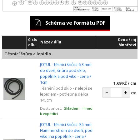
Schéma ve formátu PDF
Číslo
Cena / mj
Název dílu
dílu
Množství
Těsnící šnůry a lepidlo
JOTUL - těsnicí šňůra 6,3 mm
do dveří, šnůra pod sklo,
popelník a pod víko - cena /
1cm
1,69 Kč / cm
Těsnění pod sklo - nelepí se
−
+
cm
lepidlem - potřebná délka
145cm
Dostupnost:
Skladem - ihned
k expedici
JOTUL - těsnicí šňůra 9,5 mm
Hammerstrom do dveří, pod
víko, na popelník - cena /