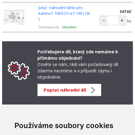
Jotul - náhradní táhlo pro
547 Kč
kamna F 100 ECO a F 100 ( CB
)
−
+
ks
Dostupnost:
Skladem
Potřebujete díl, který zde nemáme k
přímému objednání?
Ozvěte se nám, rádi vám požadovaný díl
zdarma naceníme a v případě zájmu i
objednáme.
Poptat náhradní díl
Používáme soubory cookies