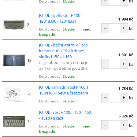
−
+
ks
Dostupnost:
Skladem
JOTUL - deflektor F 100 -
1 994 Kč
12018330 - 12018331
8
−
+
ks
Dostupnost:
Skladem - ihned
k expedici
JOTUL - boční vnitřní díl pro
kamna F 100 CB a krbové
1 301 Kč
vložky I 150 a I 160
13
díl je oboustranný ( cena je
−
+
ks
za 1ks - potřebné jsou 2ks )
Dostupnost:
Skladem
JOTUL náhradní rošt F 100, I
1 734 Kč
150/I160 - pevná část zadní
75
−
+
ks
Dostupnost:
Skladem
JOTUL - rošt F 100/ I 150, I 160
5 026 Kč
- zvedací část
74
−
+
ks
Dostupnost:
Skladem - ihned
k expedici