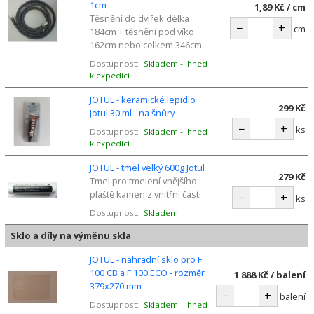
1cm
1,89 Kč / cm
Těsnění do dvířek délka
−
+
cm
184cm + těsnění pod víko
162cm nebo celkem 346cm
Dostupnost:
Skladem - ihned
k expedici
JOTUL - keramické lepidlo
299 Kč
Jotul 30 ml - na šnůry
−
+
ks
Dostupnost:
Skladem - ihned
k expedici
JOTUL - tmel velký 600g Jotul
279 Kč
Tmel pro tmelení vnějšího
pláště kamen z vnitřní části
−
+
ks
Dostupnost:
Skladem
Sklo a díly na výměnu skla
JOTUL - náhradní sklo pro F
100 CB a F 100 ECO - rozměr
1 888 Kč / balení
379x270 mm
−
+
balení
Dostupnost:
Skladem - ihned