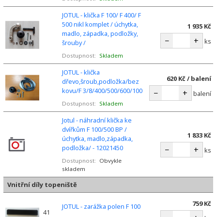
JOTUL - klička F 100/ F 400/ F
500 nikl komplet / úchytka,
1 935 Kč
madlo, západka, podložky,
−
+
ks
šrouby /
Dostupnost:
Skladem
JOTUL - klička
620 Kč / balení
dřevo,šroub,podložka/bez
kovu/F 3/8/400/500/600/100
−
+
balení
Dostupnost:
Skladem
Jotul - náhradní klička ke
dvířkům F 100/500 BP /
1 833 Kč
úchytka, madlo,západka,
podložka/ - 12021450
−
+
ks
Dostupnost:
Obvykle
skladem
Vnitřní díly topeniště
759 Kč
JOTUL - zarážka polen F 100
41