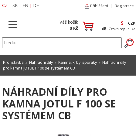
CZ
|
SK
|
EN
|
DE
Přihlášení
|
Registrace
Váš košík
CZK
0 Kč
Česká republika
Profistavba
»
Náhradní díly
»
Kamna, krby, sporáky
» Náhradní díly
pro kamna JOTUL F 100 se systémem CB
NÁHRADNÍ DÍLY PRO
KAMNA JOTUL F 100 SE
SYSTÉMEM CB