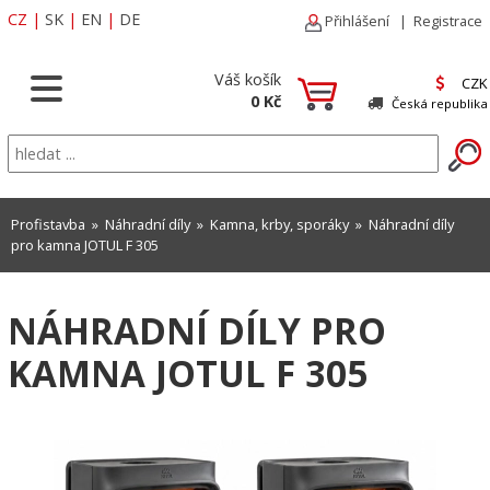
CZ
|
SK
|
EN
|
DE
Přihlášení
|
Registrace
Váš košík
CZK
0 Kč
Česká republika
Profistavba
»
Náhradní díly
»
Kamna, krby, sporáky
» Náhradní díly
pro kamna JOTUL F 305
NÁHRADNÍ DÍLY PRO
KAMNA JOTUL F 305