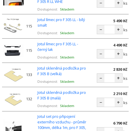
F 305 R LL WHE
−
+
ks
Dostupnost:
Skladem
Jotul límec pro F 305 LL - bílý
5 490 Kč
smalt
115
−
+
ks
Dostupnost:
Skladem
Jotul límec pro F 305 LL -
4 490 Kč
černý lak
115
−
+
ks
Dostupnost:
Skladem
Jotul skleněná podložka pro
2 830 Kč
F 305 B (velká)
133
−
+
ks
Dostupnost:
Skladem
Jotul skleněná podložka pro
2 210 Kč
F 305 B (malá)
132
−
+
ks
Dostupnost:
Skladem
Jotul set pro připojení
externího vzduchu - průměr
6 790 Kč
100mm, délka 1m, pro F 305,