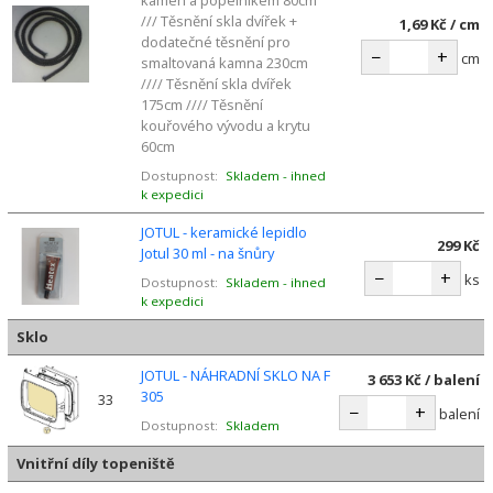
kamen a popelníkem 80cm
/// Těsnění skla dvířek +
1,69 Kč / cm
dodatečné těsnění pro
−
+
cm
smaltovaná kamna 230cm
//// Těsnění skla dvířek
175cm //// Těsnění
kouřového vývodu a krytu
60cm
Dostupnost:
Skladem - ihned
k expedici
JOTUL - keramické lepidlo
299 Kč
Jotul 30 ml - na šnůry
−
+
ks
Dostupnost:
Skladem - ihned
k expedici
Sklo
JOTUL - NÁHRADNÍ SKLO NA F
3 653 Kč / balení
305
33
−
+
balení
Dostupnost:
Skladem
Vnitřní díly topeniště