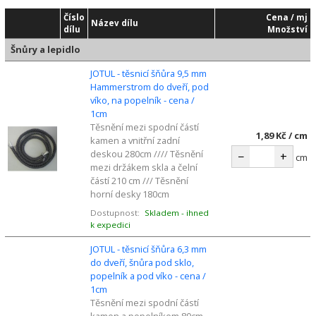
Číslo
Cena / mj
Název dílu
dílu
Množství
Šnůry a lepidlo
JOTUL - těsnicí šňůra 9,5 mm
Hammerstrom do dveří, pod
víko, na popelník - cena /
1cm
Těsnění mezi spodní částí
1,89 Kč / cm
kamen a vnitřní zadní
deskou 280cm //// Těsnění
−
+
cm
mezi držákem skla a čelní
částí 210 cm /// Těsnění
horní desky 180cm
Dostupnost:
Skladem - ihned
k expedici
JOTUL - těsnicí šňůra 6,3 mm
do dveří, šnůra pod sklo,
popelník a pod víko - cena /
1cm
Těsnění mezi spodní částí