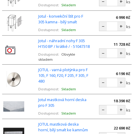
−
+
ks
Dostupnost:
Skladem
Jotul - konvekční štít pro F
6 990 Kč
305 kamna - bílý smalt
−
+
ks
Dostupnost:
Skladem
Jotul - náhradní nohy F 305
11 728 Kč
H150 BP / krátké / - 51047318
−
+
ks
Dostupnost:
Obvykle
skladem
JOTUL - varná plotýnka pro F
6 190 Kč
105, F 160, F20, F 205, F 305, F
480
−
+
ks
Dostupnost:
Skladem
Jotul mastková horní deska
18 390 Kč
pro F 305
−
+
ks
Dostupnost:
Skladem
JOTUL mastková deska
22 690 Kč
horní, bílý smalt ke kamnům