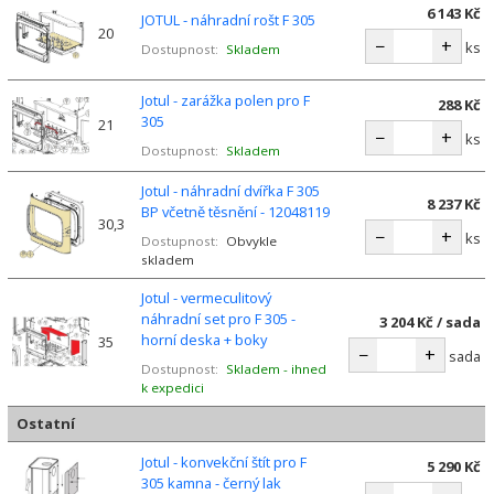
6 143 Kč
JOTUL - náhradní rošt F 305
20
−
+
ks
Dostupnost:
Skladem
Jotul - zarážka polen pro F
288 Kč
305
21
−
+
ks
Dostupnost:
Skladem
Jotul - náhradní dvířka F 305
8 237 Kč
BP včetně těsnění - 12048119
30,3
−
+
ks
Dostupnost:
Obvykle
skladem
Jotul - vermeculitový
náhradní set pro F 305 -
3 204 Kč / sada
horní deska + boky
35
−
+
sada
Dostupnost:
Skladem - ihned
k expedici
Ostatní
Jotul - konvekční štít pro F
5 290 Kč
305 kamna - černý lak