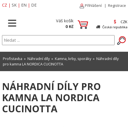
CZ
|
SK
|
EN
|
DE
Přihlášení
|
Registrace
Váš košík
CZK
0 Kč
Česká republika
Profistavba
»
Náhradní díly
»
Kamna, krby, sporáky
» Náhradní díly
pro kamna LA NORDICA CUCINOTTA
NÁHRADNÍ DÍLY PRO
KAMNA LA NORDICA
CUCINOTTA