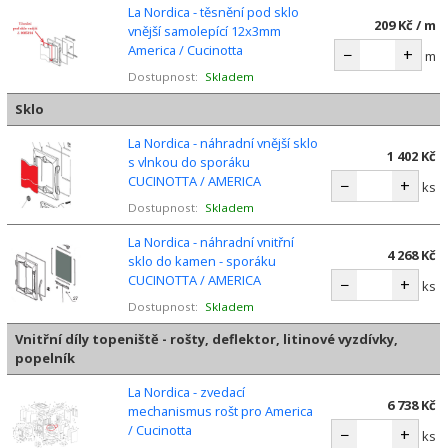
La Nordica - těsnění pod sklo
209 Kč / m
vnější samolepící 12x3mm
America / Cucinotta
−
+
m
Dostupnost:
Skladem
Sklo
La Nordica - náhradní vnější sklo
1 402 Kč
s vlnkou do sporáku
CUCINOTTA / AMERICA
−
+
ks
Dostupnost:
Skladem
La Nordica - náhradní vnitřní
4 268 Kč
sklo do kamen - sporáku
CUCINOTTA / AMERICA
−
+
ks
Dostupnost:
Skladem
Vnitřní díly topeniště - rošty, deflektor, litinové vyzdívky,
popelník
La Nordica - zvedací
6 738 Kč
mechanismus rošt pro America
/ Cucinotta
−
+
ks