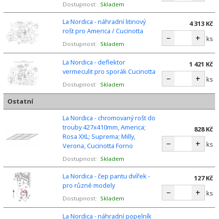
Dostupnost:
Skladem
La Nordica - náhradní litinový
4 313 Kč
rošt pro America / Cucinotta
−
+
ks
Dostupnost:
Skladem
La Nordica - deflektor
1 421 Kč
vermeculit pro sporák Cucinotta
−
+
ks
Dostupnost:
Skladem
Ostatní
La Nordica - chromovaný rošt do
trouby 427x410mm, America;
828 Kč
Rosa XXL; Suprema; Milly,
−
+
ks
Verona, Cucinotta Forno
Dostupnost:
Skladem
La Nordica - čep pantu dvířek -
127 Kč
pro různé modely
−
+
ks
Dostupnost:
Skladem
La Nordica - náhradní popelník