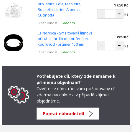
pro Isotta, Lola, Nicoletta,
1 650 Kč
Rossella, Loriet, America,
−
+
ks
Cucinotta
Dostupnost:
Skladem
La Nordica - Smaltovaná litinová
889 Kč
příruba - hrdlo odkouření pro
kouřovod - průměr 150mm
−
+
ks
Dostupnost:
Skladem
Potřebujete díl, který zde nemáme k
přímému objednání?
Ozvěte se nám, rádi vám požadovaný díl
zdarma naceníme a v případě zájmu i
objednáme.
Poptat náhradní díl