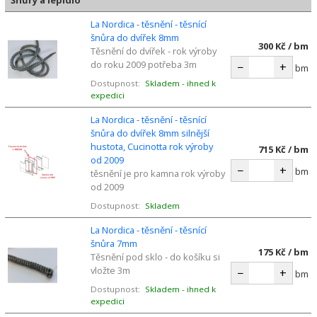
La Nordica - těsnění - těsnící
šnůra do dvířek 8mm
300 Kč / bm
Těsnění do dvířek - rok výroby
do roku 2009 potřeba 3m
−
+
bm
Dostupnost:
Skladem - ihned k
expedici
La Nordica - těsnění - těsnící
šnůra do dvířek 8mm silnější
hustota, Cucinotta rok výroby
715 Kč / bm
od 2009
−
+
bm
těsnění je pro kamna rok výroby
od 2009
Dostupnost:
Skladem
La Nordica - těsnění - těsnící
šnůra 7mm
175 Kč / bm
Těsnění pod sklo - do košíku si
vložte 3m
−
+
bm
Dostupnost:
Skladem - ihned k
expedici