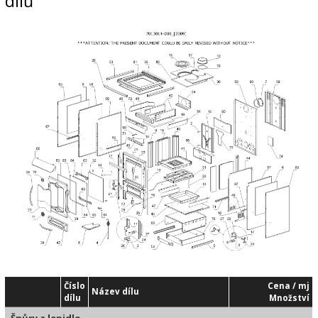
dílů
Číslo
Cena / mj
Název dílu
dílu
Množství
Šnůry a lepidlo