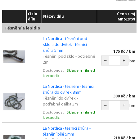
Číslo
Cena / mj
Název dílu
dílu
Množství
Těsnění a lepidlo
La Nordica - těsnění pod
sklo a do dvířek - těsnící
šnůra 5mm
175 Kč / bm
Těsnění pod sklo - potřebné
−
+
bm
2m
Dostupnost:
Skladem - ihned
k expedici
La Nordica - těsnění - těsnící
šnůra do dvířek 8mm
300 Kč / bm
Těsnění do dvířek -
potřebná délka 3m
−
+
bm
Dostupnost:
Skladem - ihned
k expedici
La Nordica - těsnící šnůra -
těsnění bílé 5mm
218 Kč / bm