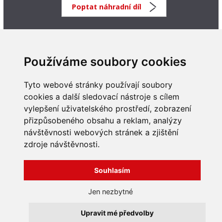
Poptat náhradní díl
Používáme soubory cookies
Tyto webové stránky používají soubory
cookies a další sledovací nástroje s cílem
vylepšení uživatelského prostředí, zobrazení
INFORMACE
přizpůsobeného obsahu a reklam, analýzy
Obchodní podmínky
návštěvnosti webových stránek a zjištění
Zpracování a ochrana
zdroje návštěvnosti.
osobních údajů
Všechna práva vyhrazena
Bravura s.r.o. © 2026
Jak nakupovat
O nás
Souhlasím
profesionální webové stránky: triangl web
Kontakt
grafika: dwgd
Reklamace, odstoupení od
Jen nezbytné
smlouvy
Upravit mé předvolby