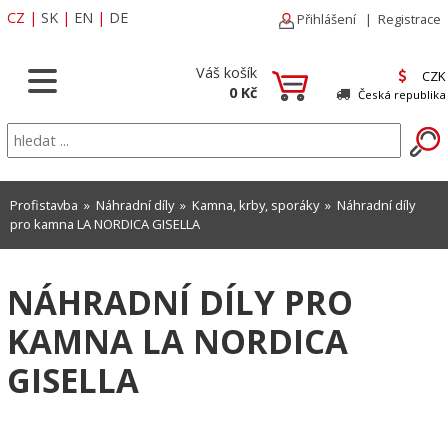
CZ
|
SK
|
EN
|
DE
Přihlášení
|
Registrace
Váš košík
CZK
0 Kč
Česká republika
Profistavba
»
Náhradní díly
»
Kamna, krby, sporáky
» Náhradní díly
pro kamna LA NORDICA GISELLA
NÁHRADNÍ DÍLY PRO
KAMNA LA NORDICA
GISELLA