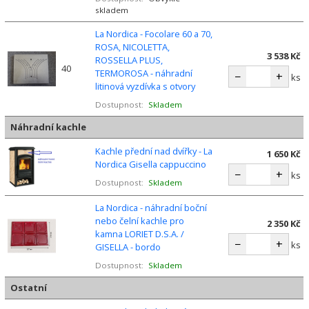
skladem
La Nordica - Focolare 60 a 70,
ROSA, NICOLETTA,
3 538 Kč
ROSSELLA PLUS,
40
TERMOROSA - náhradní
−
+
ks
litinová vyzdívka s otvory
Dostupnost:
Skladem
Náhradní kachle
Kachle přední nad dvířky - La
1 650 Kč
Nordica Gisella cappuccino
−
+
ks
Dostupnost:
Skladem
La Nordica - náhradní boční
nebo čelní kachle pro
2 350 Kč
kamna LORIET D.S.A. /
−
+
ks
GISELLA - bordo
Dostupnost:
Skladem
Ostatní