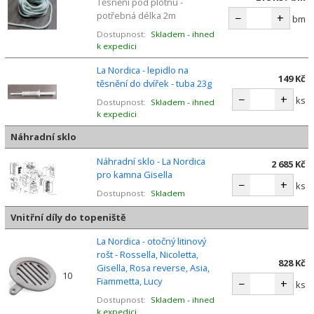
Těsnění pod plotnu -
potřebná délka 2m
−
+
bm
Dostupnost:
Skladem - ihned
k expedici
La Nordica - lepidlo na
149 Kč
těsnění do dvířek - tuba 23g
−
+
ks
Dostupnost:
Skladem - ihned
k expedici
Náhradní sklo
Náhradní sklo - La Nordica
2 685 Kč
pro kamna Gisella
−
+
ks
Dostupnost:
Skladem
Vnitřní díly do topeniště
La Nordica - otočný litinový
rošt - Rossella, Nicoletta,
828 Kč
Gisella, Rosa reverse, Asia,
10
Fiammetta, Lucy
−
+
ks
Dostupnost:
Skladem - ihned
k expedici