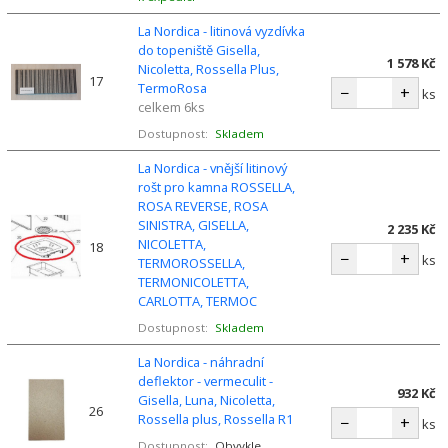
La Nordica - litinová vyzdívka
do topeniště Gisella,
1 578 Kč
Nicoletta, Rossella Plus,
17
TermoRosa
−
+
ks
celkem 6ks
Dostupnost:
Skladem
La Nordica - vnější litinový
rošt pro kamna ROSSELLA,
ROSA REVERSE, ROSA
SINISTRA, GISELLA,
2 235 Kč
NICOLETTA,
18
−
+
ks
TERMOROSSELLA,
TERMONICOLETTA,
CARLOTTA, TERMOC
Dostupnost:
Skladem
La Nordica - náhradní
deflektor - vermeculit -
932 Kč
Gisella, Luna, Nicoletta,
26
Rossella plus, Rossella R1
−
+
ks
Dostupnost:
Obvykle