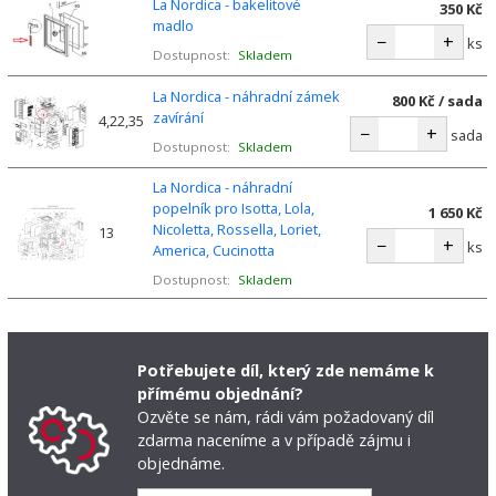
La Nordica - bakelitové
350 Kč
madlo
−
+
ks
Dostupnost:
Skladem
La Nordica - náhradní zámek
800 Kč / sada
zavírání
4,22,35
−
+
sada
Dostupnost:
Skladem
La Nordica - náhradní
popelník pro Isotta, Lola,
1 650 Kč
Nicoletta, Rossella, Loriet,
13
−
+
ks
America, Cucinotta
Dostupnost:
Skladem
Potřebujete díl, který zde nemáme k
přímému objednání?
Ozvěte se nám, rádi vám požadovaný díl
zdarma naceníme a v případě zájmu i
objednáme.