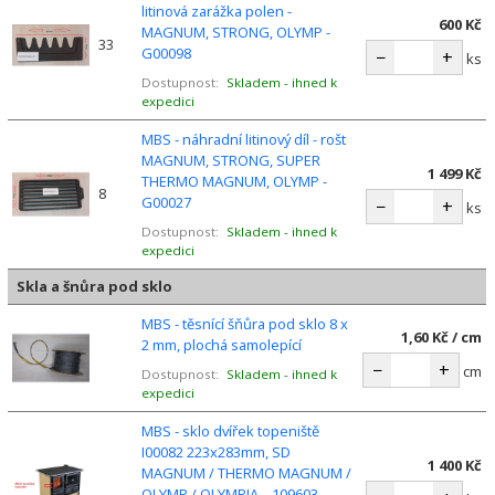
litinová zarážka polen -
600 Kč
MAGNUM, STRONG, OLYMP -
33
G00098
−
+
ks
Dostupnost:
Skladem - ihned k
expedici
MBS - náhradní litinový díl - rošt
MAGNUM, STRONG, SUPER
1 499 Kč
THERMO MAGNUM, OLYMP -
8
G00027
−
+
ks
Dostupnost:
Skladem - ihned k
expedici
Skla a šnůra pod sklo
MBS - těsnící šňůra pod sklo 8 x
1,60 Kč / cm
2 mm, plochá samolepící
−
+
cm
Dostupnost:
Skladem - ihned k
expedici
MBS - sklo dvířek topeniště
I00082 223x283mm, SD
1 400 Kč
MAGNUM / THERMO MAGNUM /
OLYMP / OLYMPIA _ 109603