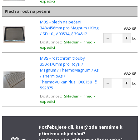
expedici
Plech a rošt na pečení
MBS - plech na pečení
348x456mm pro Magnum / King
682 Kč
/ SD 10_ A00534_č.394512
−
+
ks
Dostupnost:
Skladem - ihned k
expedici
MBS - rošt chrom trouby
350x470mm pro Royal /
Magnum / ThermoMagnum / As
682 Kč
/ Therm oAs /
ThermoVulkanPlus _B00158_ č.
−
+
ks
592875
Dostupnost:
Skladem - ihned k
expedici
Potřebujete díl, který zde nemáme k
přímému objednání?