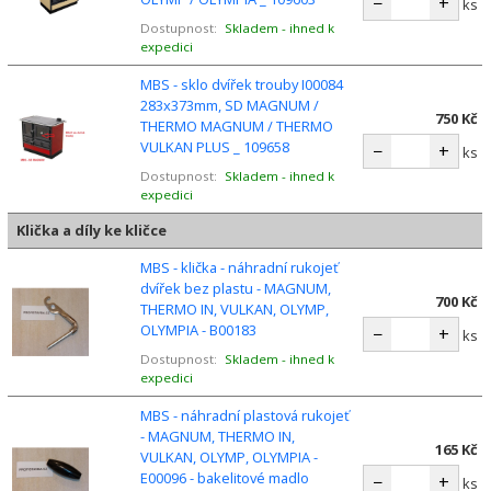
−
+
ks
Dostupnost:
Skladem - ihned k
expedici
MBS - sklo dvířek trouby I00084
283x373mm, SD MAGNUM /
750 Kč
THERMO MAGNUM / THERMO
VULKAN PLUS _ 109658
−
+
ks
Dostupnost:
Skladem - ihned k
expedici
Klička a díly ke kličce
MBS - klička - náhradní rukojeť
dvířek bez plastu - MAGNUM,
700 Kč
THERMO IN, VULKAN, OLYMP,
OLYMPIA - B00183
−
+
ks
Dostupnost:
Skladem - ihned k
expedici
MBS - náhradní plastová rukojeť
- MAGNUM, THERMO IN,
165 Kč
VULKAN, OLYMP, OLYMPIA -
E00096 - bakelitové madlo
−
+
ks