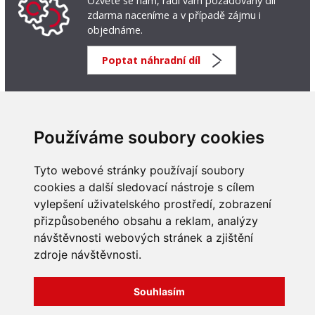
Ozvěte se nám, rádi vám požadovaný díl
zdarma naceníme a v případě zájmu i
objednáme.
Poptat náhradní díl
Používáme soubory cookies
Tyto webové stránky používají soubory
cookies a další sledovací nástroje s cílem
vylepšení uživatelského prostředí, zobrazení
INFORMACE
přizpůsobeného obsahu a reklam, analýzy
Obchodní podmínky
návštěvnosti webových stránek a zjištění
Zpracování a ochrana
zdroje návštěvnosti.
osobních údajů
Všechna práva vyhrazena
Bravura s.r.o. © 2026
Jak nakupovat
O nás
Souhlasím
profesionální webové stránky: triangl web
Kontakt
grafika: dwgd