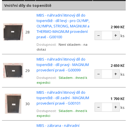
Vnitřní díly do topeniště
MBS - náhradní litinový díl do
topeniště - díl levý - pro OLYMP,
OLYMPIA, STRONG, MAGNUM a
2 900 Kč
THERMO-MAGNUM provedení
28
−
+
ks
pravé - G00100
Dostupnost:
Není skladem - na
dotaz
MBS - náhradní litinový díl do
topeniště - díl pravý - MAGNUM
2 650 Kč
provedení pravé - G00099
29
−
+
ks
Dostupnost:
Skladem - ihned k
expedici
MBS - náhradní litinový díl do
topeniště - díl zadní - MAGNUM
1 700 Kč
provedení pravé - G00101
30
−
+
ks
Dostupnost:
Skladem - ihned k
expedici
MBS - zábrana - náhradní