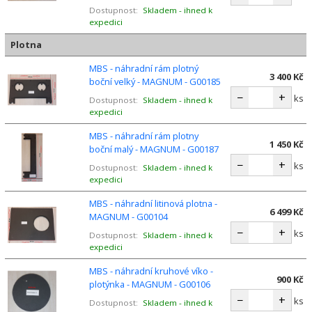
Dostupnost:
Skladem - ihned k
expedici
Plotna
MBS - náhradní rám plotný
3 400 Kč
boční velký - MAGNUM - G00185
−
+
ks
Dostupnost:
Skladem - ihned k
expedici
MBS - náhradní rám plotny
1 450 Kč
boční malý - MAGNUM - G00187
−
+
ks
Dostupnost:
Skladem - ihned k
expedici
MBS - náhradní litinová plotna -
6 499 Kč
MAGNUM - G00104
−
+
ks
Dostupnost:
Skladem - ihned k
expedici
MBS - náhradní kruhové víko -
900 Kč
plotýnka - MAGNUM - G00106
−
+
ks
Dostupnost:
Skladem - ihned k