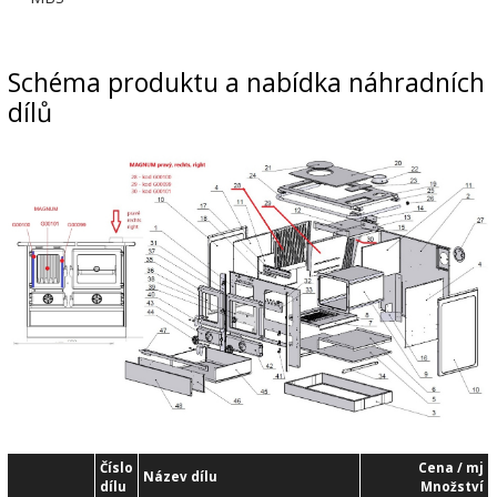
Schéma produktu a nabídka náhradních
dílů
Číslo
Cena / mj
Název dílu
dílu
Množství