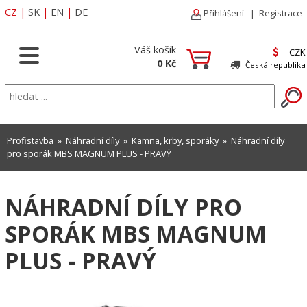
CZ
|
SK
|
EN
|
DE
Přihlášení
|
Registrace
Váš košík
CZK
0 Kč
Česká republika
Profistavba
»
Náhradní díly
»
Kamna, krby, sporáky
» Náhradní díly
pro sporák MBS MAGNUM PLUS - PRAVÝ
NÁHRADNÍ DÍLY PRO
SPORÁK MBS MAGNUM
PLUS - PRAVÝ