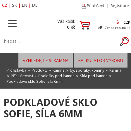
CZ
|
SK
|
EN
|
DE
Přihlášení
|
Registrace
Váš košík
CZK
0 Kč
Česká republika
VYHLEDEJTE SI KAMNA
KALKULÁTOR VÝKONU
Profistavba
»
Produkty
»
Kamna, krby, sporáky, komíny
»
Kamna
»
Příslušenství
»
Podložky pod kamna
»
Skla pod kamna
»
Podkladové sklo Sofie, síla 6mm
PODKLADOVÉ SKLO
SOFIE, SÍLA 6MM