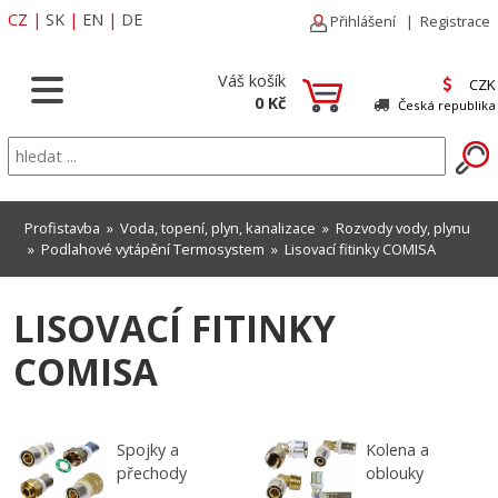
CZ
|
SK
|
EN
|
DE
Přihlášení
|
Registrace
Váš košík
CZK
0 Kč
Česká republika
Profistavba
»
Voda, topení, plyn, kanalizace
»
Rozvody vody, plynu
»
Podlahové vytápění Termosystem
»
Lisovací fitinky COMISA
LISOVACÍ FITINKY
COMISA
Spojky a
Kolena a
přechody
oblouky