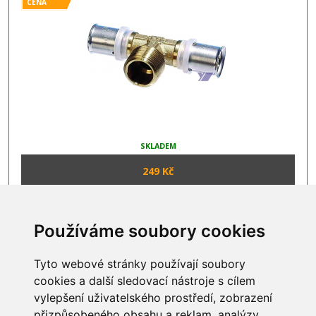
CENA
SKLADEM
249 Kč
1
..
3
4
5
6
Používáme soubory cookies
Tyto webové stránky používají soubory
cookies a další sledovací nástroje s cílem
INFORMACE
vylepšení uživatelského prostředí, zobrazení
přizpůsobeného obsahu a reklam, analýzy
Obchodní podmínky