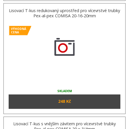
Lisovací T-kus redukovaný uprostřed pro vícevrstvé trubky
Pex-al-pex COMISA 20-16-20mm
VÝHODNÁ
CENA
SKLADEM
248 Kč
Lisovací T-kus s vnějším závitem pro vícevrstvé trubky
Pex-al-pex COMISA 20 x 3/4mm