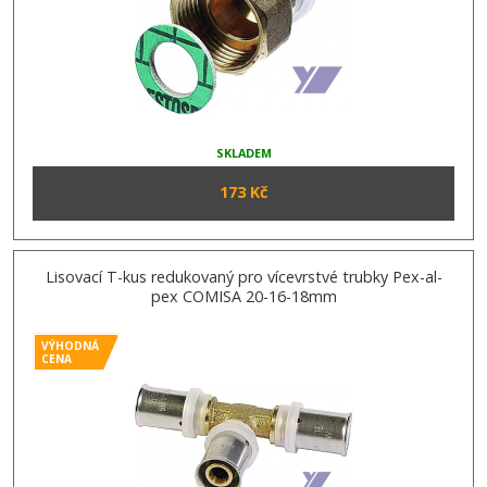
SKLADEM
173 Kč
Lisovací T-kus redukovaný pro vícevrstvé trubky Pex-al-
pex COMISA 20-16-18mm
VÝHODNÁ
CENA