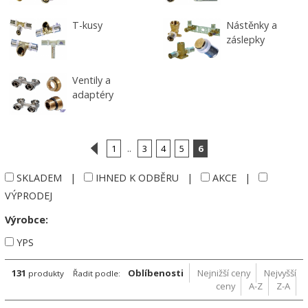
T-kusy
Nástěnky a
záslepky
Ventily a
adaptéry
1
..
3
4
5
6
SKLADEM
|
IHNED K ODBĚRU
|
AKCE
|
VÝPRODEJ
Výrobce:
YPS
131
Oblíbenosti
Nejnižší ceny
Nejvyšší
produkty
Řadit podle:
ceny
A-Z
Z-A