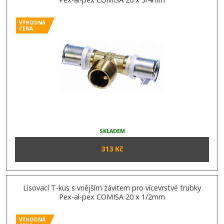
VÝHODNÁ
CENA
SKLADEM
313 Kč
Lisovací T-kus s vnějším závitem pro vícevrstvé trubky
Pex-al-pex COMISA 20 x 1/2mm
VÝHODNÁ