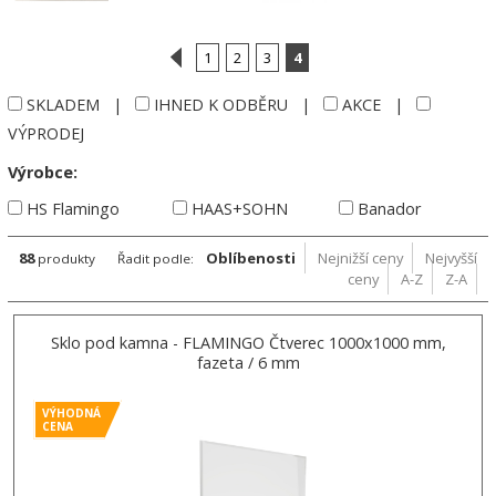
1
2
3
4
SKLADEM
|
IHNED K ODBĚRU
|
AKCE
|
VÝPRODEJ
Výrobce:
HS Flamingo
HAAS+SOHN
Banador
88
Oblíbenosti
Nejnižší ceny
Nejvyšší
produkty
Řadit podle:
ceny
A-Z
Z-A
Sklo pod kamna - FLAMINGO Čtverec 1000x1000 mm,
fazeta / 6 mm
VÝHODNÁ
CENA