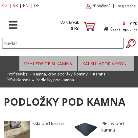
CZ
|
SK
|
EN
|
DE
Přihlášení
|
Registrace
Váš košík
CZK
0 Kč
Česká republika
VYHLEDEJTE SI KAMNA
KALKULÁTOR VÝKONU
Profistavba
»
Kamna, krby, sporáky, komíny
»
Kamna
»
Příslušenství
»
Podložky pod kamna
PODLOŽKY POD KAMNA
Skla pod kamna
Plechy pod
kamna