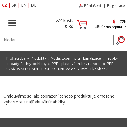
CZ
|
SK
|
EN
|
DE
Přihlášení
|
Registrace
Váš košík
CZK
0 Kč
Česká republika
Profistavba
»
Produkty
»
Voda, topení, plyn, kanalizace
»
Trubky,
odpady, šachty, poklopy
»
PPR - plastové trubky na vodu
» PPR -
SVAŘOVACÍ KOMPLET RSP 2a TRNOVÁ do 63 mm - Ekoplastik
Omlouváme se, ale zobrazení tohoto produktu je omezeno.
Vyberte si z naší aktuální nabídky.