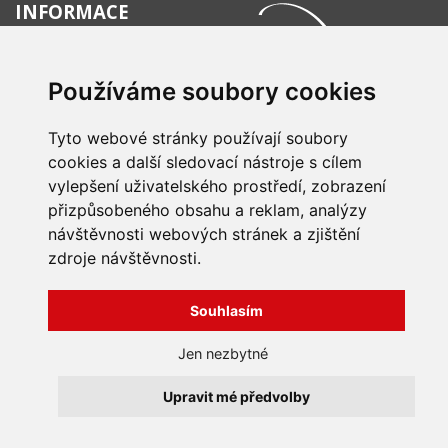
INFORMACE
Obchodní podmínky
Zpracování a ochrana
Používáme soubory cookies
osobních údajů
Všechna práva vyhrazena
Bravura s.r.o. © 2026
Jak nakupovat
O nás
Tyto webové stránky používají soubory
profesionální webové stránky: triangl web
Kontakt
grafika: dwgd
cookies a další sledovací nástroje s cílem
Reklamace, odstoupení od
vylepšení uživatelského prostředí, zobrazení
smlouvy
přizpůsobeného obsahu a reklam, analýzy
návštěvnosti webových stránek a zjištění
zdroje návštěvnosti.
Souhlasím
Jen nezbytné
Upravit mé předvolby