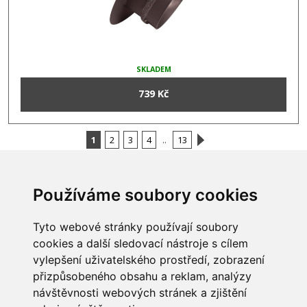
SKLADEM
739 Kč
1
2
3
4
..
13
Používáme soubory cookies
INFORMACE
Tyto webové stránky používají soubory
Obchodní podmínky
cookies a další sledovací nástroje s cílem
Zpracování a ochrana
vylepšení uživatelského prostředí, zobrazení
osobních údajů
Všechna práva vyhrazena
Bravura s.r.o. © 2026
Jak nakupovat
přizpůsobeného obsahu a reklam, analýzy
O nás
návštěvnosti webových stránek a zjištění
profesionální webové stránky: triangl web
Kontakt
grafika: dwgd