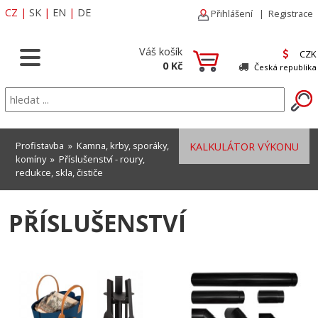
CZ
|
SK
|
EN
|
DE
Přihlášení
|
Registrace
Váš košík
CZK
0 Kč
Česká republika
Profistavba
»
Kamna, krby, sporáky,
KALKULÁTOR VÝKONU
komíny
»
Příslušenství - roury,
redukce, skla, čističe
PŘÍSLUŠENSTVÍ