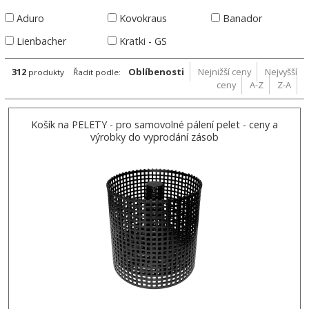
Aduro
Kovokraus
Banador
Lienbacher
Kratki - GS
312
Oblíbenosti
Nejnižší ceny
Nejvyšší
produkty
Řadit podle:
ceny
A-Z
Z-A
Košík na PELETY - pro samovolné pálení pelet - ceny a
výrobky do vyprodání zásob