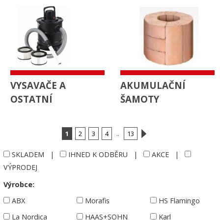
VYSAVAČE A
AKUMULAČNÍ
OSTATNÍ
ŠAMOTY
1
2
3
4
..
13
SKLADEM
|
IHNED K ODBĚRU
|
AKCE
|
VÝPRODEJ
Výrobce:
ABX
Morafis
HS Flamingo
La Nordica
HAAS+SOHN
Karl