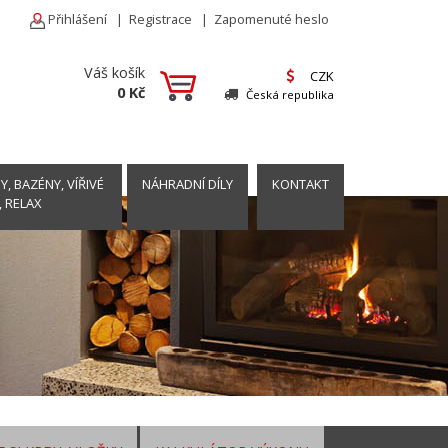
Přihlášení
|
Registrace
|
Zapomenuté heslo
Váš košík
CZK
0 Kč
Česká republika
, BAZÉNY, VÍŘIVÉ
NÁHRADNÍ DÍLY
KONTAKT
, RELAX