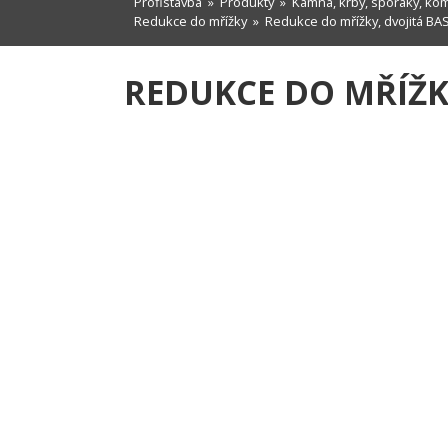
Profistavba
»
Produkty
»
Kamna, krby, sporáky, ko
Redukce do mřížky
» Redukce do mřížky, dvojitá B
REDUKCE DO MŘÍŽK