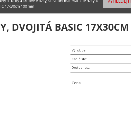
míny
»
Krby a krbové vložky, stavební materiál
»
Mřížky
»
VYHLEDEJTE
ASIC 17x30cm 100 mm
Y, DVOJITÁ BASIC 17X30CM
Výrobce:
Kat. číslo:
Dostupnost:
Cena: