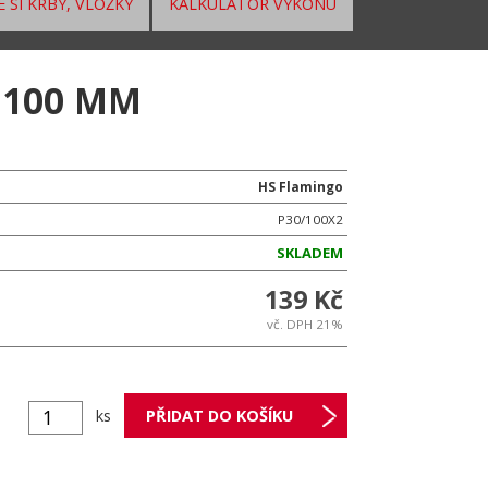
 SI KRBY, VLOŽKY
KALKULÁTOR VÝKONU
 100 MM
HS Flamingo
P30/100X2
SKLADEM
139 Kč
vč. DPH 21%
ks