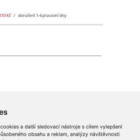
210 Kč
/ doručení 1-4 pracovní dny
es
ookies a další sledovací nástroje s cílem vylepšení
způsobeného obsahu a reklam, analýzy návštěvnosti