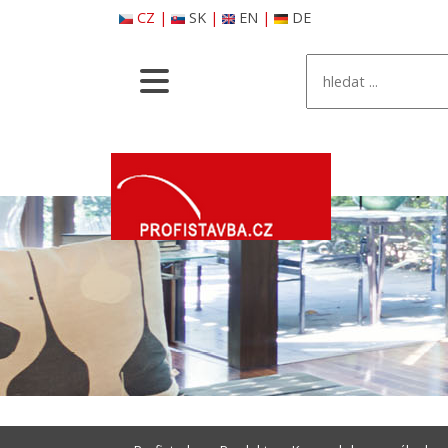
CZ
|
SK
|
EN
|
DE