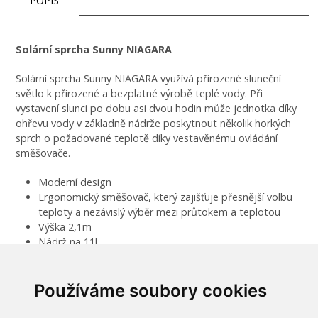
POPIS
Solární sprcha Sunny NIAGARA
Solární sprcha Sunny NIAGARA využívá přirozené sluneční
světlo k přirozené a bezplatné výrobě teplé vody. Při
vystavení slunci po dobu asi dvou hodin může jednotka díky
ohřevu vody v základně nádrže poskytnout několik horkých
sprch o požadované teplotě díky vestavěnému ovládání
směšovače.
Moderní design
Ergonomický směšovač, který zajišťuje přesnější volbu
teploty a nezávislý výběr mezi průtokem a teplotou
Výška 2,1m
Nádrž na 11l
Sprchová hlavice o průměru 20 cm, které zajišťují větší
průtok vody.
Používáme soubory cookies