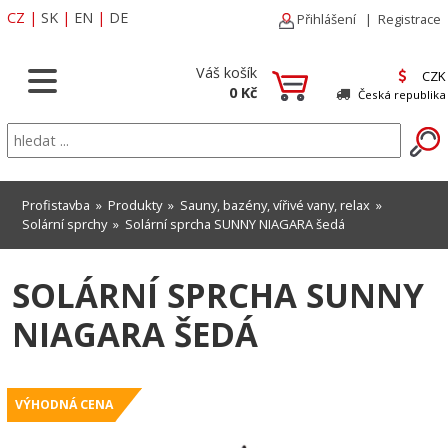
CZ
|
SK
|
EN
|
DE
Přihlášení
|
Registrace
Váš košík
CZK
0 Kč
Česká republika
Profistavba
»
Produkty
»
Sauny, bazény, vířivé vany, relax
»
Solární sprchy
» Solární sprcha SUNNY NIAGARA šedá
SOLÁRNÍ SPRCHA SUNNY
NIAGARA ŠEDÁ
VÝHODNÁ CENA