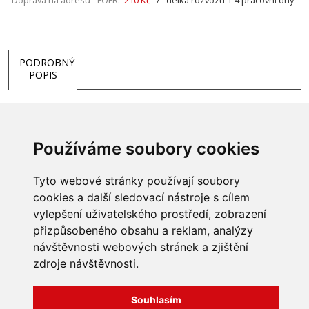
Doprava na adresu - FOFR:
210 Kč
/ délka rozvozu 1-4 pracovní dny
PODROBNÝ
POPIS
Používáme soubory cookies
Tyto webové stránky používají soubory
cookies a další sledovací nástroje s cílem
vylepšení uživatelského prostředí, zobrazení
přizpůsobeného obsahu a reklam, analýzy
INFORMACE
návštěvnosti webových stránek a zjištění
Obchodní podmínky
zdroje návštěvnosti.
Zpracování a ochrana
osobních údajů
Všechna práva vyhrazena
Bravura s.r.o. © 2026
Souhlasím
Jak nakupovat