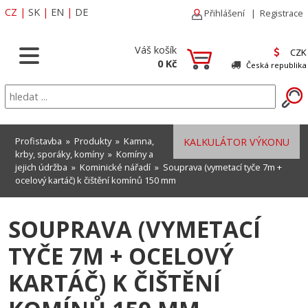
CZ
|
SK
|
EN
|
DE
Přihlášení
|
Registrace
Váš košík
CZK
0 Kč
Česká republika
Profistavba
»
Produkty
»
Kamna,
KALKULÁTOR VÝKONU
krby, sporáky, komíny
»
Komíny a
jejich údržba
»
Kominické nářadí
» Souprava (vymetací tyče 7m +
ocelový kartáč) k čištění komínů 150 mm
SOUPRAVA (VYMETACÍ
TYČE 7M + OCELOVÝ
KARTÁČ) K ČIŠTĚNÍ