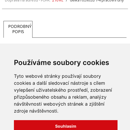
Doprava na adresu - FOFR:
210 Kč
/ délka rozvozu 1-4 pracovní dny
PODROBNÝ
POPIS
Souprava k čištění komínového tělesa o průměru 200mm
sestávající se z nastavitelné 7m tyče a ocelového kartáče se
Používáme soubory cookies
závitem M12.
Tyto webové stránky používají soubory
cookies a další sledovací nástroje s cílem
vylepšení uživatelského prostředí, zobrazení
přizpůsobeného obsahu a reklam, analýzy
INFORMACE
návštěvnosti webových stránek a zjištění
Obchodní podmínky
zdroje návštěvnosti.
Zpracování a ochrana
osobních údajů
Všechna práva vyhrazena
Bravura s.r.o. © 2026
Souhlasím
Jak nakupovat