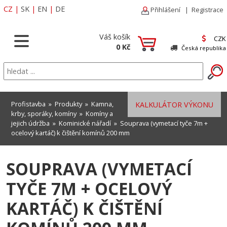
CZ
|
SK
|
EN
|
DE
Přihlášení
|
Registrace
Váš košík
CZK
0 Kč
Česká republika
Profistavba
»
Produkty
»
Kamna,
KALKULÁTOR VÝKONU
krby, sporáky, komíny
»
Komíny a
jejich údržba
»
Kominické nářadí
» Souprava (vymetací tyče 7m +
ocelový kartáč) k čištění komínů 200 mm
SOUPRAVA (VYMETACÍ
TYČE 7M + OCELOVÝ
KARTÁČ) K ČIŠTĚNÍ