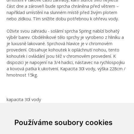
část dne a zároveň bude sprcha chráněna před větrem –
například umístění na slunném místě před živým plotem
nebo zídkou. Tím snížíte dobu potřebnou k ohřevu vody.
Oživte svou zahradu - solární sprcha Spring nabízí bohatý
výběr barev. Obdélníkové tělo sprchy je vyrobeno z hliníku a
je luxusně lakované. Sprchová hlavice je v chromovém
provedení. Obsahuje kohoutek k opláchnutí nohou, tento
kohoutek i ovládání jsou též v chromovém provedení. K
dispozici je napojení na 3/4 hadici, nástavec na rychlospojku
a kovová patka k ukotvení. Kapacita 30l vody, výška 228cm /
hmotnost 15kg.
kapacita 30l vody
výška 228cm
Používáme soubory cookies
hmotnost 11kg