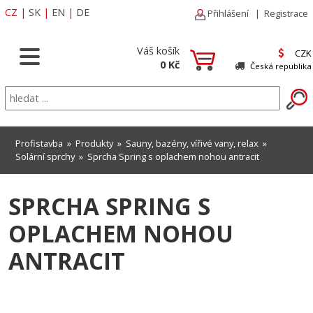
CZ
|
SK
|
EN
|
DE
Přihlášení
|
Registrace
Váš košík
CZK
0 Kč
Česká republika
Profistavba
»
Produkty
»
Sauny, bazény, vířivé vany, relax
»
Solární sprchy
» Sprcha Spring s oplachem nohou antracit
SPRCHA SPRING S
OPLACHEM NOHOU
ANTRACIT