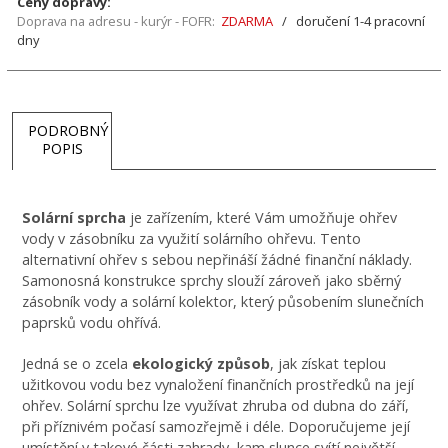
Ceny dopravy:
Doprava na adresu - kurýr - FOFR:
ZDARMA
/ doručení 1-4 pracovní
dny
PODROBNÝ
POPIS
Solární sprcha
je zařízením, které Vám umožňuje ohřev
vody v zásobníku za využití solárního ohřevu. Tento
alternativní ohřev s sebou nepřináší žádné finanční náklady.
Samonosná konstrukce sprchy slouží zároveň jako sběrný
zásobník vody a solární kolektor, který působením slunečních
paprsků vodu ohřívá.
Jedná se o zcela
ekologický způsob
, jak získat teplou
užitkovou vodu bez vynaložení finančních prostředků na její
ohřev. Solární sprchu lze využívat zhruba od dubna do září,
při příznivém počasí samozřejmě i déle. Doporučujeme její
umístění v takové části zahrady, kam slunce svítí největší