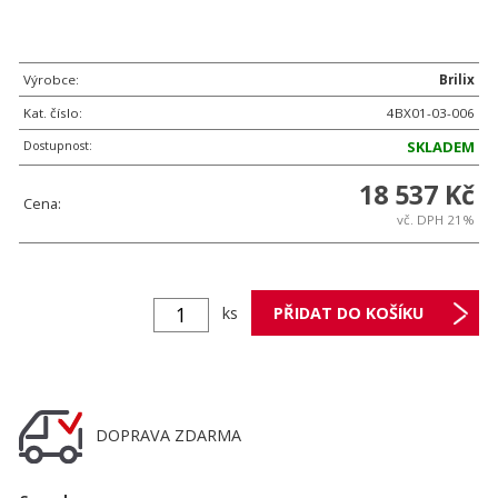
Výrobce:
Brilix
Kat. číslo:
4BX01-03-006
Dostupnost:
SKLADEM
18 537 Kč
Cena:
vč. DPH 21%
ks
DOPRAVA ZDARMA