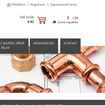
Přihlášení
|
Registrace
|
Zapomenuté heslo
Váš košík
CZK
0 Kč
Česká republika
, BAZÉNY, VÍŘIVÉ
NÁHRADNÍ DÍLY
KONTAKT
, RELAX