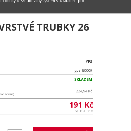
cí fitinky
» Šroubovaný systém 510 Multi-FIT pro
VRSTVÉ TRUBKY 26
YPS
yps_80009
SKLADEM
224,94 Kč
ovozcem)
191 Kč
vč. DPH 21%