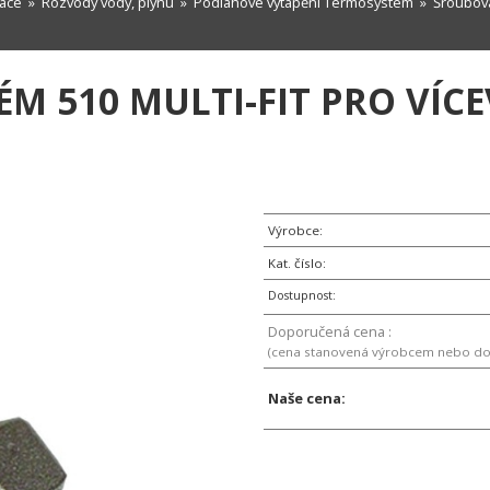
zace
»
Rozvody vody, plynu
»
Podlahové vytápění Termosystem
»
Šroubova
M 510 MULTI-FIT PRO VÍCE
Výrobce:
Kat. číslo:
Dostupnost:
Doporučená cena :
(cena stanovená výrobcem nebo d
Naše cena: