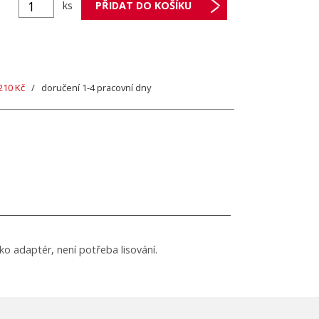
ks
210 Kč
/ doručení 1-4 pracovní dny
o adaptér, není potřeba lisování.