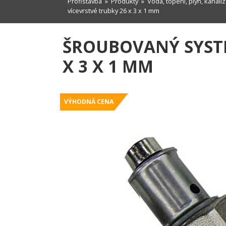
Profistavba
»
Produkty
»
Voda, topení, plyn, kanali
vícevrstvé trubky 26 x 3 x 1 mm
ŠROUBOVANÝ SYSTÉ
X 3 X 1 MM
VÝHODNÁ CENA