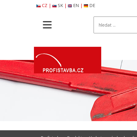
CZ
|
SK
|
EN
|
DE